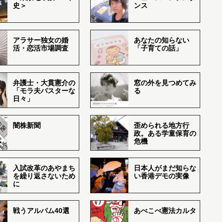
史＞
ンス
アラサー独女の婚
あなたの知らない
活・恋活市場調査
「子育ての話」
弁護士・大貫憲介の
窓の外を見つめてみ
「モラ夫バスターな
る
日々」
闇株新聞
歪められる地方行
政。ある学童保育の
危機
入試改革のあやまち
日本人がまだ知らな
を繰り返さないため
い香港デモの実像
に
戦うアルバム40選
あべこべ憲法カルタ