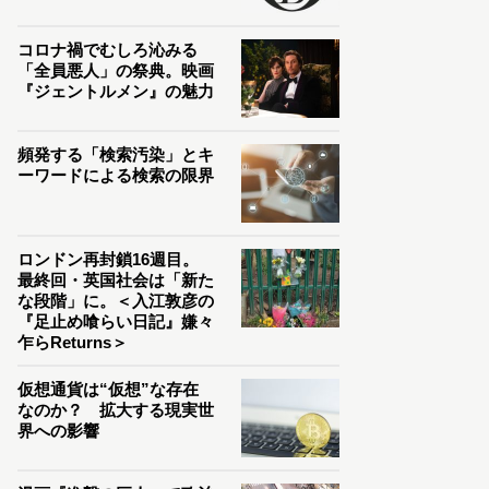
コロナ禍でむしろ沁みる
「全員悪人」の祭典。映画
『ジェントルメン』の魅力
頻発する「検索汚染」とキ
ーワードによる検索の限界
ロンドン再封鎖16週目。
最終回・英国社会は「新た
な段階」に。＜入江敦彦の
『足止め喰らい日記』嫌々
乍らReturns＞
仮想通貨は“仮想”な存在
なのか？ 拡大する現実世
界への影響