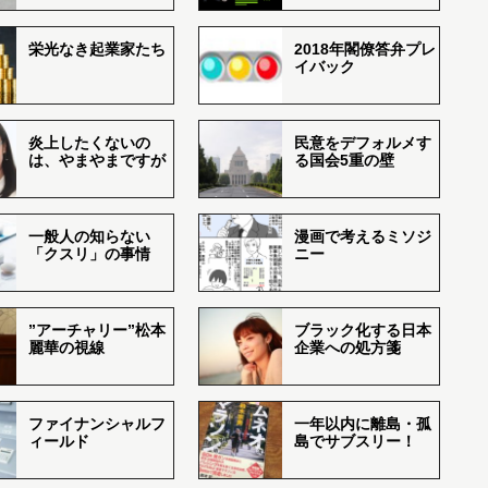
栄光なき起業家たち
2018年閣僚答弁プレ
イバック
炎上したくないの
民意をデフォルメす
は、やまやまですが
る国会5重の壁
一般人の知らない
漫画で考えるミソジ
「クスリ」の事情
ニー
”アーチャリー”松本
ブラック化する日本
麗華の視線
企業への処方箋
ファイナンシャルフ
一年以内に離島・孤
ィールド
島でサブスリー！