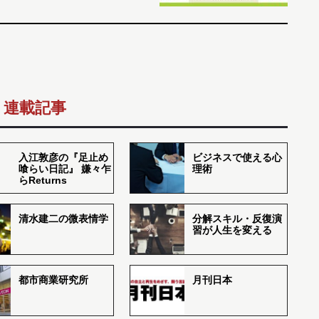
連載記事
入江敦彦の『足止め
ビジネスで使える心
喰らい日記』 嫌々乍
理術
らReturns
清水建二の微表情学
分解スキル・反復演
習が人生を変える
都市商業研究所
月刊日本