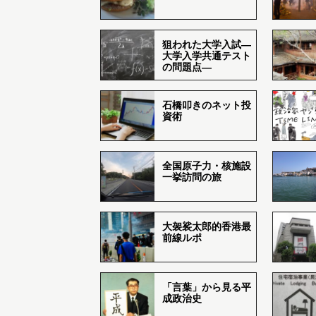
狙われた大学入試―
大学入学共通テスト
の問題点―
石橋叩きのネット投
資術
全国原子力・核施設
一挙訪問の旅
大袈裟太郎的香港最
前線ルポ
「言葉」から見る平
成政治史