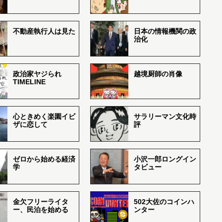
不動産執行人は見た
日本の情報機関の政
治化
政治家ヤジられ
越境厨師の肖像
TIMELINE
心ときめく楽園イビ
サラリーマン文化時
ザに恋して
評
ゼロから始める経済
小沢一郎ロングイン
学
タビュー
金欠フリーライタ
502大佐のコインハ
ー、民泊を始める
ンター