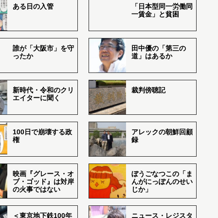
ある日の入管
「日本型同一労働同
一賃金」と貧困
誰が「大阪市」を守
田中優の「第三の
ったか
道」はあるか
新時代・令和のクリ
裁判傍聴記
エイターに聞く
100日で崩壊する政
アレックの朝鮮回顧
権
録
映画『グレース・オ
ぼうごなつこの「ま
ブ・ゴッド』は対岸
んがにっぽんのせい
の火事ではない
じか」
＜東京地下鉄100年
ニュース・レジスタ