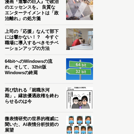
漫画『進撃の巨人』で政治
のエッセンスを。 良質な
エンターテイメントは「政
治離れ」の処方箋
上司の「応援」なんて部下
には響かない！？ 今すぐ
職場に導入するべきモチベ
ーションアップの方法
64bitへのWindowsの流
れ。そして、32bit版
Windowsの終焉
再び訪れる「就職氷河
期」。縁故優遇政権を終わ
らせるのは今
微表情研究の世界的権威に
聞いた、AI表情分析技術の
展望