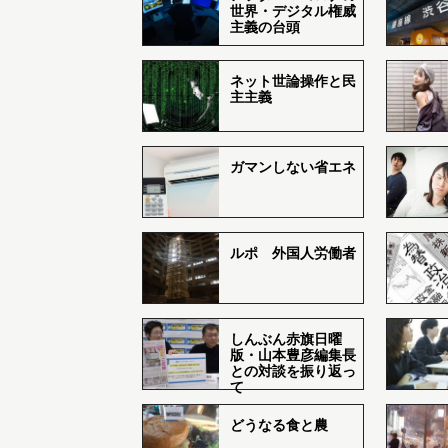
世界・デジタル権威
主義の台頭
ネット世論操作と民
主主義
ガマンしない省エネ
ルポ 外国人労働者
しんぶん赤旗日曜
版・山本豊彦編集長
との対談を振り返っ
て
どうなる食と農