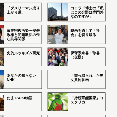
「ダメリーマン成り
コロラド博士の「私
上がり道」
はこの分野は専門外
なのですが」
政界宗教汚染〜安倍
映画を通して「社
政権と問題教団の歪
会」を切り取る
な共存関係
史的ルッキズム研究
保守系奇書・珍書
（仮題）
あなたの知らない
「乗っ取られ」た男
NHK
女共同参画
たまTSUKI物語
「持続可能国家」コ
スタリカ