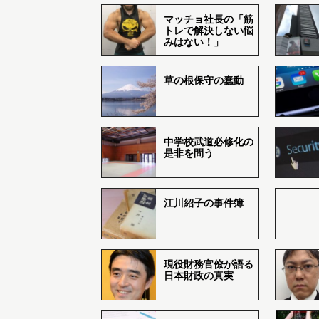
マッチョ社長の「筋
トレで解決しない悩
みはない！」
草の根保守の蠢動
中学校武道必修化の
是非を問う
江川紹子の事件簿
現役財務官僚が語る
日本財政の真実