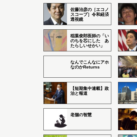
佐藤治彦の［エコノ
スコープ］令和経済
透視鏡
稲葉俊郎医師の「い
のちを芯にした あ
たらしいせかい」
なんでこんなにアホ
なのかReturns
【短期集中連載】政
治と報道
老舗の智慧