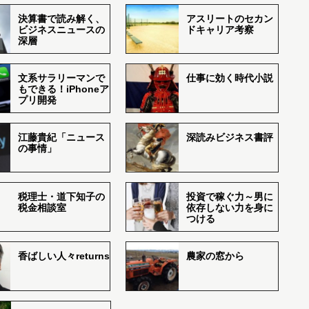
決算書で読み解く、
アスリートのセカン
ビジネスニュースの
ドキャリア考察
深層
文系サラリーマンで
仕事に効く時代小説
もできる！iPhoneア
プリ開発
江藤貴紀「ニュース
深読みビジネス書評
の事情」
税理士・道下知子の
投資で稼ぐ力～男に
税金相談室
依存しない力を身に
つける
香ばしい人々returns
農家の窓から