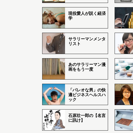
現役愛人が説く経済
学
サラリーマンメンタ
リスト
あのサラリーマン漫
画をもう一度
「パレオな男」の快
適ビジネスヘルスハ
ック
石原壮一郎の【名言
に訊け】