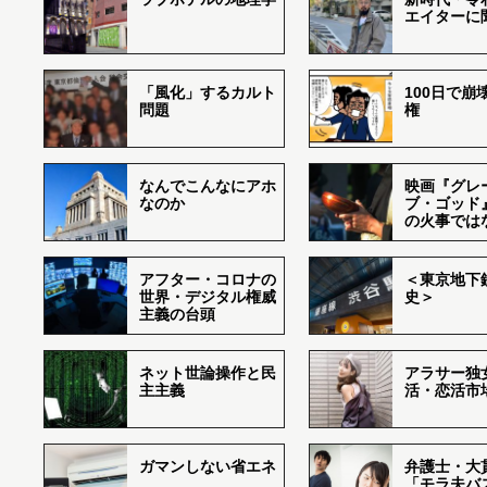
エイターに
「風化」するカルト
100日で崩
問題
権
なんでこんなにアホ
映画『グレ
なのか
ブ・ゴッド
の火事では
アフター・コロナの
＜東京地下鉄
世界・デジタル権威
史＞
主義の台頭
ネット世論操作と民
アラサー独
主主義
活・恋活市
ガマンしない省エネ
弁護士・大
「モラ夫バ