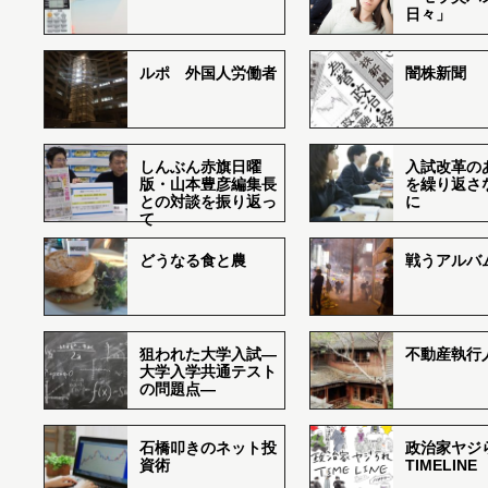
日々」
ルポ 外国人労働者
闇株新聞
しんぶん赤旗日曜
入試改革の
版・山本豊彦編集長
を繰り返さ
との対談を振り返っ
に
て
どうなる食と農
戦うアルバム
狙われた大学入試―
不動産執行
大学入学共通テスト
の問題点―
石橋叩きのネット投
政治家ヤジ
資術
TIMELINE