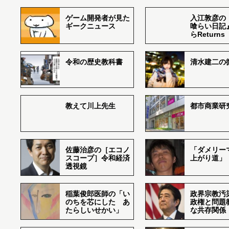
ゲーム開発者が見た
入江敦彦の
ギークニュース
喰らい日記
らReturns
令和の歴史教科書
清水建二の
教えて川上先生
都市商業研
佐藤治彦の［エコノ
「ダメリー
スコープ］令和経済
上がり道」
透視鏡
稲葉俊郎医師の「い
政界宗教汚
のちを芯にした あ
政権と問題
たらしいせかい」
な共存関係