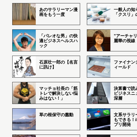
あのサラリーマン漫
一般人の知
画をもう一度
「クスリ」
「パレオな男」の快
”アーチャリ
適ビジネスヘルスハ
麗華の視線
ック
石原壮一郎の【名言
ファイナン
に訊け】
ィールド
マッチョ社長の「筋
決算書で読
トレで解決しない悩
ビジネスニ
みはない！」
深層
草の根保守の蠢動
文系サラリ
もできる！i
プリ開発