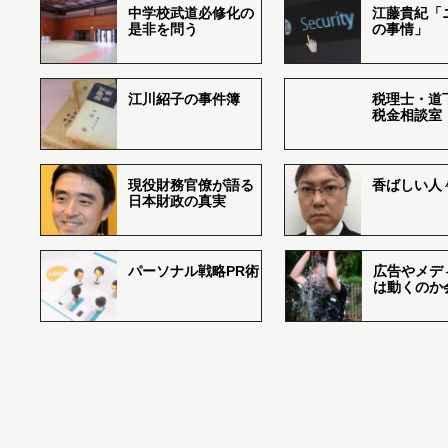
中学校武道必修化の
江藤貴紀「
是非を問う
の事情」
江川紹子の事件簿
税理士・道
税金相談室
現役財務官僚が語る
香ばしい人々r
日本財政の真実
パーソナル戦略PR術
広告やメデ
は動くのか