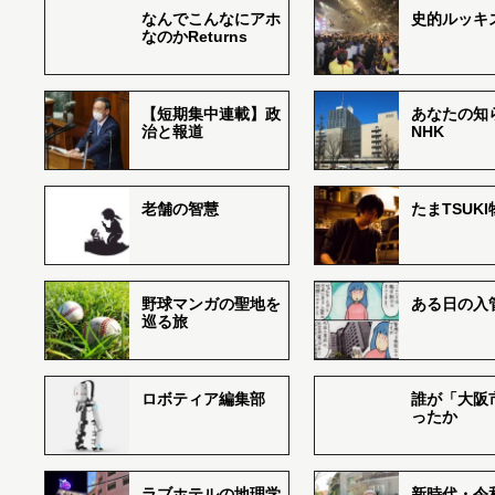
なんでこんなにアホ
史的ルッキ
なのかReturns
【短期集中連載】政
あなたの知
治と報道
NHK
老舗の智慧
たまTSUK
野球マンガの聖地を
ある日の入
巡る旅
ロボティア編集部
誰が「大阪
ったか
ラブホテルの地理学
新時代・令