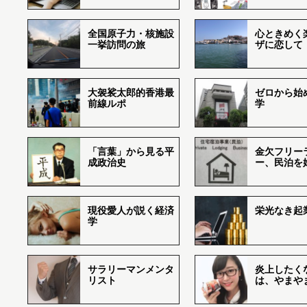
全国原子力・核施設
心ときめく
一挙訪問の旅
ザに恋して
大袈裟太郎的香港最
ゼロから始
前線ルポ
学
「言葉」から見る平
金欠フリー
成政治史
ー、民泊を
現役愛人が説く経済
栄光なき起
学
サラリーマンメンタ
炎上したく
リスト
は、やまや