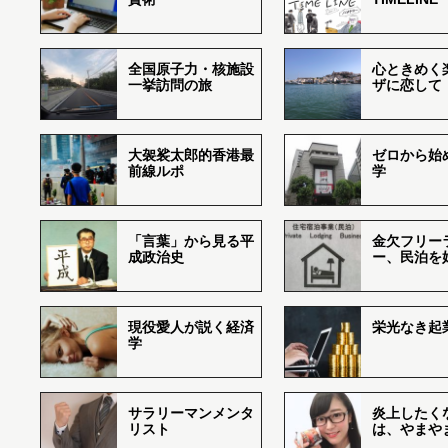
全国原子力・核施設
心ときめく
一挙訪問の旅
ザに恋して
大袈裟太郎的香港最
ゼロから始
前線ルポ
学
「言葉」から見る平
金欠フリー
成政治史
ー、民泊を
現役愛人が説く経済
栄光なき起
学
サラリーマンメンタ
炎上したく
リスト
は、やまや