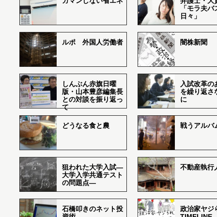
ガマンしない省エネ
弁護士・大
「モラ夫バ
日々」
ルポ 外国人労働者
闇株新聞
しんぶん赤旗日曜
入試改革の
版・山本豊彦編集長
を繰り返さ
との対談を振り返っ
に
て
どうなる食と農
戦うアルバム
狙われた大学入試―
不動産執行
大学入学共通テスト
の問題点―
石橋叩きのネット投
政治家ヤジ
資術
TIMELINE