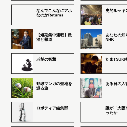
なんでこんなにアホ
史的ルッキ
なのかReturns
【短期集中連載】政
あなたの知
治と報道
NHK
老舗の智慧
たまTSUK
野球マンガの聖地を
ある日の入
巡る旅
ロボティア編集部
誰が「大阪
ったか