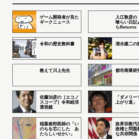
ゲーム開発者が見た
入江敦彦の
ギークニュース
喰らい日記
らReturns
令和の歴史教科書
清水建二の
教えて川上先生
都市商業研
佐藤治彦の［エコノ
「ダメリー
スコープ］令和経済
上がり道」
透視鏡
稲葉俊郎医師の「い
政界宗教汚
のちを芯にした あ
政権と問題
たらしいせかい」
な共存関係