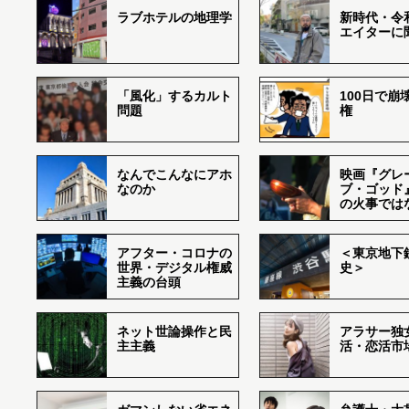
ラブホテルの地理学
新時代・令
エイターに
「風化」するカルト
100日で崩
問題
権
なんでこんなにアホ
映画『グレ
なのか
ブ・ゴッド
の火事では
アフター・コロナの
＜東京地下鉄
世界・デジタル権威
史＞
主義の台頭
ネット世論操作と民
アラサー独
主主義
活・恋活市