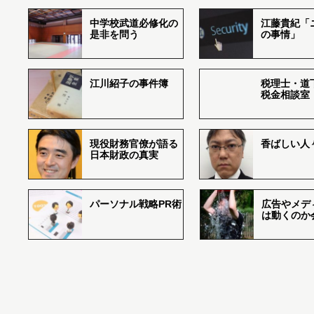
中学校武道必修化の
江藤貴紀「
是非を問う
の事情」
江川紹子の事件簿
税理士・道
税金相談室
現役財務官僚が語る
香ばしい人々r
日本財政の真実
パーソナル戦略PR術
広告やメデ
は動くのか