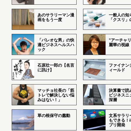
あのサラリーマン漫
一般人の知
画をもう一度
「クスリ」
「パレオな男」の快
”アーチャリ
適ビジネスヘルスハ
麗華の視線
ック
石原壮一郎の【名言
ファイナン
に訊け】
ィールド
マッチョ社長の「筋
決算書で読
トレで解決しない悩
ビジネスニ
みはない！」
深層
草の根保守の蠢動
文系サラリ
もできる！i
プリ開発