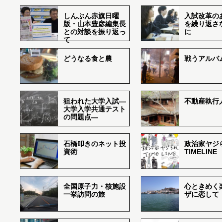
しんぶん赤旗日曜
入試改革の
版・山本豊彦編集長
を繰り返さ
との対談を振り返っ
に
て
どうなる食と農
戦うアルバム
狙われた大学入試―
不動産執行
大学入学共通テスト
の問題点―
石橋叩きのネット投
政治家ヤジ
資術
TIMELINE
全国原子力・核施設
心ときめく
一挙訪問の旅
ザに恋して