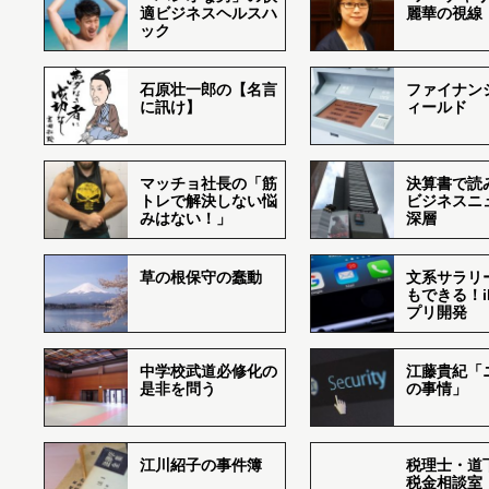
適ビジネスヘルスハ
麗華の視線
ック
石原壮一郎の【名言
ファイナン
に訊け】
ィールド
マッチョ社長の「筋
決算書で読
トレで解決しない悩
ビジネスニ
みはない！」
深層
草の根保守の蠢動
文系サラリ
もできる！i
プリ開発
中学校武道必修化の
江藤貴紀「
是非を問う
の事情」
江川紹子の事件簿
税理士・道
税金相談室