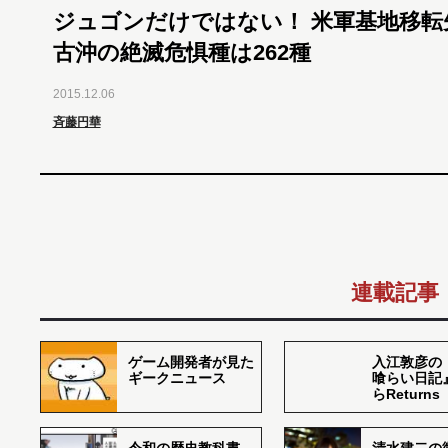
ジュゴンだけではない！ 米軍基地移転
古沖の絶滅危惧種は262種
2015.12.06
斉藤円華
連載記事
ゲーム開発者が見た
入江敦彦の
ギークニュース
喰らい日記
らReturns