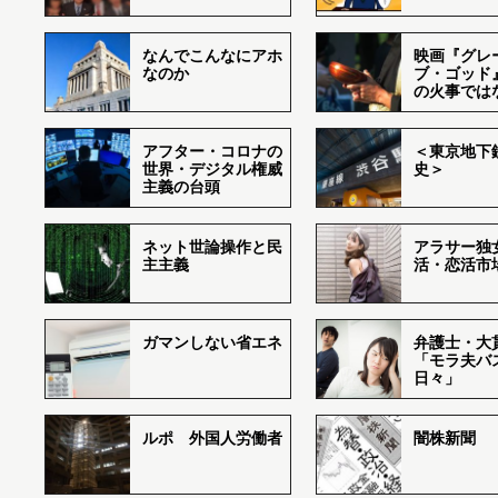
なんでこんなにアホ
映画『グレ
なのか
ブ・ゴッド
の火事では
アフター・コロナの
＜東京地下鉄
世界・デジタル権威
史＞
主義の台頭
ネット世論操作と民
アラサー独
主主義
活・恋活市
ガマンしない省エネ
弁護士・大
「モラ夫バ
日々」
ルポ 外国人労働者
闇株新聞