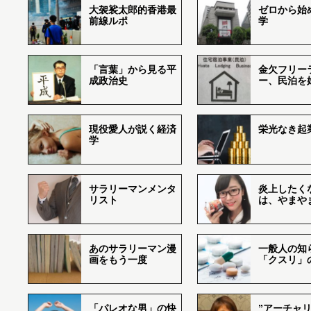
大袈裟太郎的香港最
ゼロから始
前線ルポ
学
「言葉」から見る平
金欠フリー
成政治史
ー、民泊を
現役愛人が説く経済
栄光なき起
学
サラリーマンメンタ
炎上したく
リスト
は、やまや
あのサラリーマン漫
一般人の知
画をもう一度
「クスリ」
「パレオな男」の快
”アーチャリ