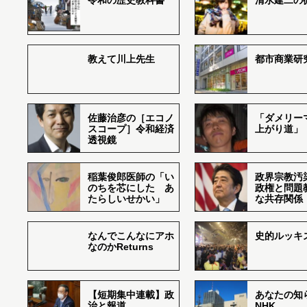
令和の歴史教科書
清水建二の
教えて川上先生
都市商業研
佐藤治彦の［エコノ
「ダメリー
スコープ］令和経済
上がり道」
透視鏡
稲葉俊郎医師の「い
政界宗教汚
のちを芯にした あ
政権と問題
たらしいせかい」
な共存関係
なんでこんなにアホ
史的ルッキ
なのかReturns
【短期集中連載】政
あなたの知
治と報道
NHK