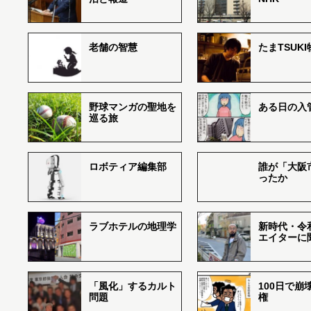
老舗の智慧
たまTSUK
野球マンガの聖地を
ある日の入
巡る旅
ロボティア編集部
誰が「大阪
ったか
ラブホテルの地理学
新時代・令
エイターに
「風化」するカルト
100日で崩
問題
権