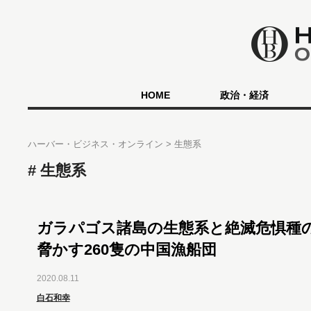
HOME
政治・経済
ハーバー・ビジネス・オンライン
生態系
生態系
ガラパゴス諸島の生態系と絶滅危惧種
脅かす260隻の中国漁船団
2020.08.11
白石和幸