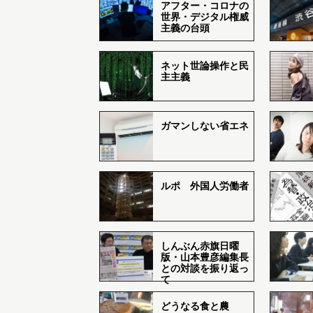
アフター・コロナの
世界・デジタル権威
主義の台頭
ネット世論操作と民
主主義
ガマンしない省エネ
ルポ 外国人労働者
しんぶん赤旗日曜
版・山本豊彦編集長
との対談を振り返っ
て
どうなる食と農