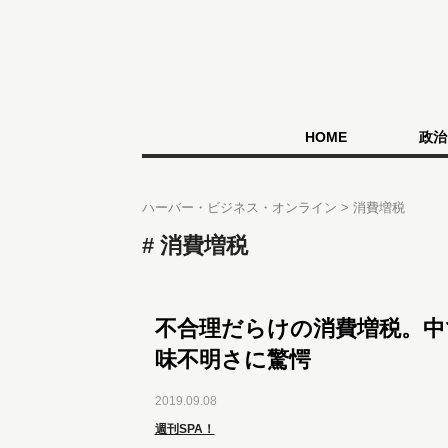
HOME
政治
ハーバー・ビジネス・オンライン
消費増税
消費増税
不合理だらけの消費増税。中
味不明さに驚愕
2019.09.08
週刊SPA！