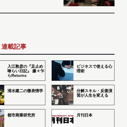
連載記事
入江敦彦の『足止め
ビジネスで使える心
喰らい日記』 嫌々乍
理術
らReturns
清水建二の微表情学
分解スキル・反復演
習が人生を変える
都市商業研究所
月刊日本