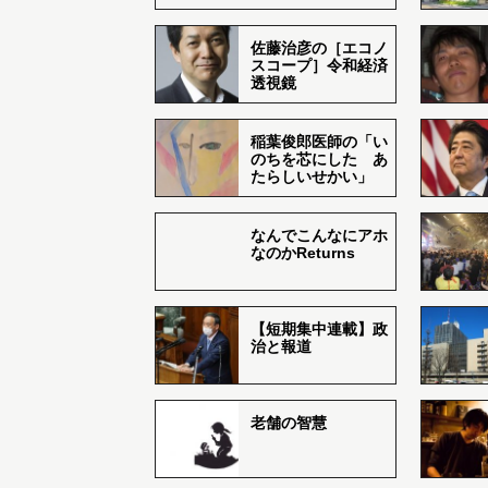
佐藤治彦の［エコノ
スコープ］令和経済
透視鏡
稲葉俊郎医師の「い
のちを芯にした あ
たらしいせかい」
なんでこんなにアホ
なのかReturns
【短期集中連載】政
治と報道
老舗の智慧