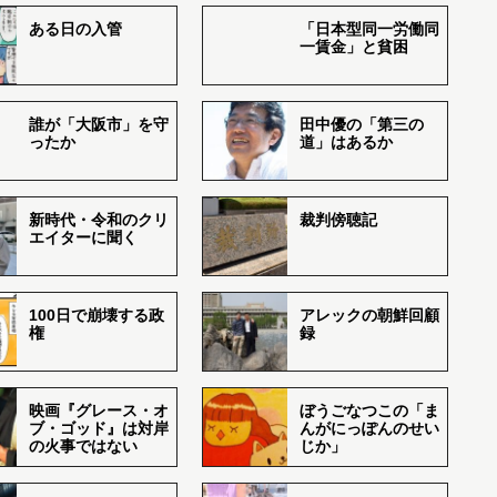
ある日の入管
「日本型同一労働同
一賃金」と貧困
誰が「大阪市」を守
田中優の「第三の
ったか
道」はあるか
新時代・令和のクリ
裁判傍聴記
エイターに聞く
100日で崩壊する政
アレックの朝鮮回顧
権
録
映画『グレース・オ
ぼうごなつこの「ま
ブ・ゴッド』は対岸
んがにっぽんのせい
の火事ではない
じか」