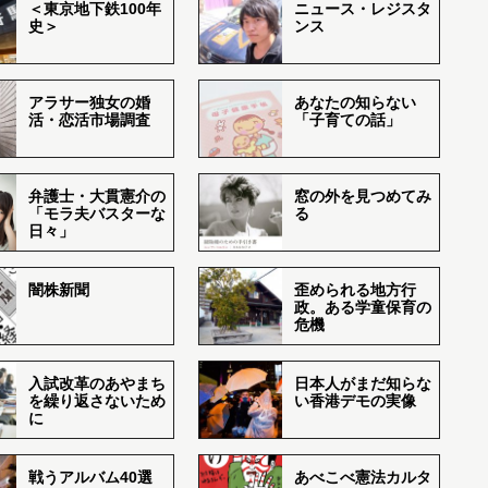
＜東京地下鉄100年
ニュース・レジスタ
史＞
ンス
アラサー独女の婚
あなたの知らない
活・恋活市場調査
「子育ての話」
弁護士・大貫憲介の
窓の外を見つめてみ
「モラ夫バスターな
る
日々」
闇株新聞
歪められる地方行
政。ある学童保育の
危機
入試改革のあやまち
日本人がまだ知らな
を繰り返さないため
い香港デモの実像
に
戦うアルバム40選
あべこべ憲法カルタ