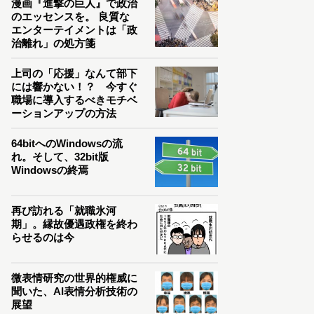
漫画『進撃の巨人』で政治
のエッセンスを。 良質な
エンターテイメントは「政
治離れ」の処方箋
上司の「応援」なんて部下
には響かない！？ 今すぐ
職場に導入するべきモチベ
ーションアップの方法
64bitへのWindowsの流
れ。そして、32bit版
Windowsの終焉
再び訪れる「就職氷河
期」。縁故優遇政権を終わ
らせるのは今
微表情研究の世界的権威に
聞いた、AI表情分析技術の
展望