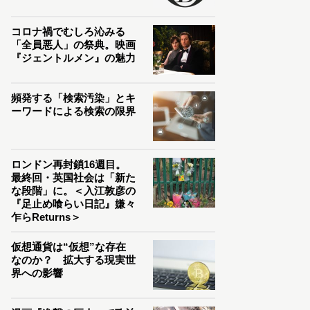
コロナ禍でむしろ沁みる
「全員悪人」の祭典。映画
『ジェントルメン』の魅力
頻発する「検索汚染」とキ
ーワードによる検索の限界
ロンドン再封鎖16週目。
最終回・英国社会は「新た
な段階」に。＜入江敦彦の
『足止め喰らい日記』嫌々
乍らReturns＞
仮想通貨は“仮想”な存在
なのか？ 拡大する現実世
界への影響