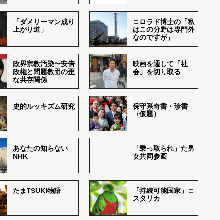
「ダメリーマン成り
コロラド博士の「私
上がり道」
はこの分野は専門外
なのですが」
政界宗教汚染〜安倍
映画を通して「社
政権と問題教団の歪
会」を切り取る
な共存関係
史的ルッキズム研究
保守系奇書・珍書
（仮題）
あなたの知らない
「乗っ取られ」た男
NHK
女共同参画
たまTSUKI物語
「持続可能国家」コ
スタリカ