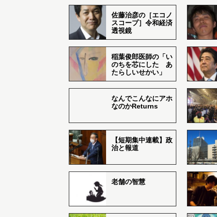
佐藤治彦の［エコノ
スコープ］令和経済
透視鏡
稲葉俊郎医師の「い
のちを芯にした あ
たらしいせかい」
なんでこんなにアホ
なのかReturns
【短期集中連載】政
治と報道
老舗の智慧