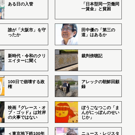
ある日の入管
「日本型同一労働同
一賃金」と貧困
誰が「大阪市」を守
田中優の「第三の
ったか
道」はあるか
新時代・令和のクリ
裁判傍聴記
エイターに聞く
100日で崩壊する政
アレックの朝鮮回顧
権
録
映画『グレース・オ
ぼうごなつこの「ま
ブ・ゴッド』は対岸
んがにっぽんのせい
の火事ではない
じか」
＜東京地下鉄100年
ニュース・レジスタ