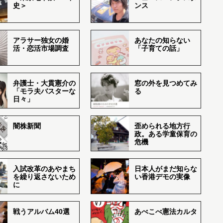
史＞
ンス
アラサー独女の婚
あなたの知らない
活・恋活市場調査
「子育ての話」
弁護士・大貫憲介の
窓の外を見つめてみ
「モラ夫バスターな
る
日々」
闇株新聞
歪められる地方行
政。ある学童保育の
危機
入試改革のあやまち
日本人がまだ知らな
を繰り返さないため
い香港デモの実像
に
戦うアルバム40選
あべこべ憲法カルタ