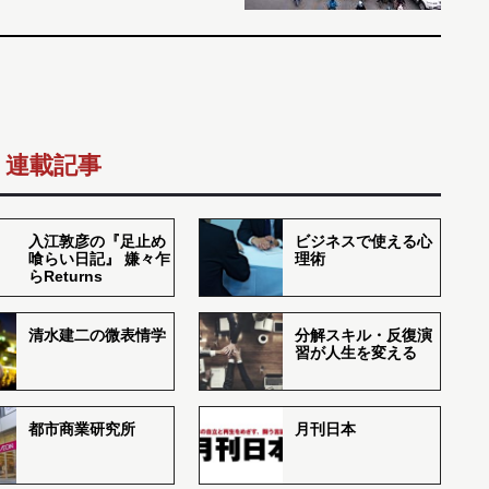
連載記事
入江敦彦の『足止め
ビジネスで使える心
喰らい日記』 嫌々乍
理術
らReturns
清水建二の微表情学
分解スキル・反復演
習が人生を変える
都市商業研究所
月刊日本