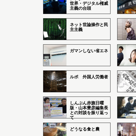
世界・デジタル権威
主義の台頭
ネット世論操作と民
主主義
ガマンしない省エネ
ルポ 外国人労働者
しんぶん赤旗日曜
版・山本豊彦編集長
との対談を振り返っ
て
どうなる食と農