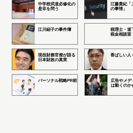
中学校武道必修化の
江藤貴紀「
是非を問う
の事情」
江川紹子の事件簿
税理士・道
税金相談室
現役財務官僚が語る
香ばしい人々r
日本財政の真実
パーソナル戦略PR術
広告やメデ
は動くのか