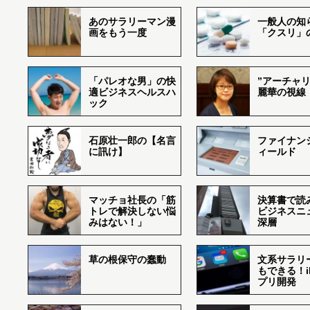
あのサラリーマン漫
一般人の知
画をもう一度
「クスリ」
「パレオな男」の快
”アーチャリ
適ビジネスヘルスハ
麗華の視線
ック
石原壮一郎の【名言
ファイナン
に訊け】
ィールド
マッチョ社長の「筋
決算書で読
トレで解決しない悩
ビジネスニ
みはない！」
深層
草の根保守の蠢動
文系サラリ
もできる！i
プリ開発