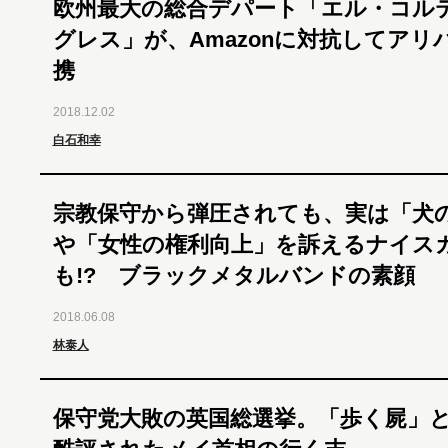
欧州最大の総合デパート「エル・コル
グレス」が、Amazonに対抗してアリ
携
2018.12.02
白石和幸
宗教保守から弾圧されても、実は「犬
や「女性の権利向上」を訴えるナイス
も!? ブラックメタルバンドの素顔
2018.06.08
林泰人
保守党大敗の英国総選挙。「歩く屍」