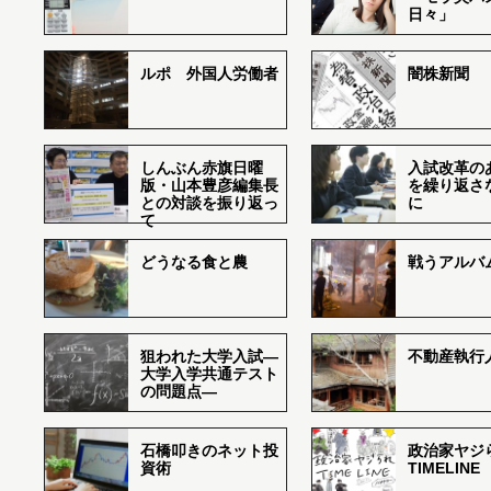
日々」
ルポ 外国人労働者
闇株新聞
しんぶん赤旗日曜
入試改革の
版・山本豊彦編集長
を繰り返さ
との対談を振り返っ
に
て
どうなる食と農
戦うアルバム
狙われた大学入試―
不動産執行
大学入学共通テスト
の問題点―
石橋叩きのネット投
政治家ヤジ
資術
TIMELINE