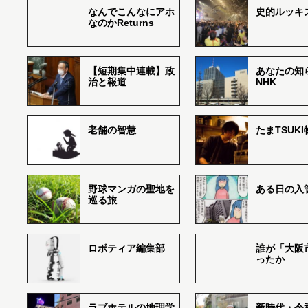
なんでこんなにアホ
史的ルッキ
なのかReturns
【短期集中連載】政
あなたの知
治と報道
NHK
老舗の智慧
たまTSUK
野球マンガの聖地を
ある日の入
巡る旅
ロボティア編集部
誰が「大阪
ったか
ラブホテルの地理学
新時代・令