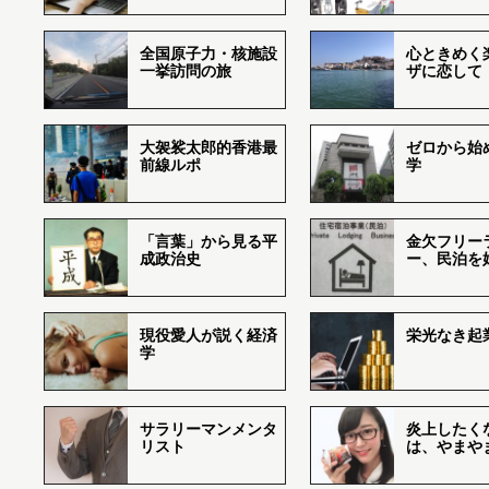
全国原子力・核施設
心ときめく
一挙訪問の旅
ザに恋して
大袈裟太郎的香港最
ゼロから始
前線ルポ
学
「言葉」から見る平
金欠フリー
成政治史
ー、民泊を
現役愛人が説く経済
栄光なき起
学
サラリーマンメンタ
炎上したく
リスト
は、やまや