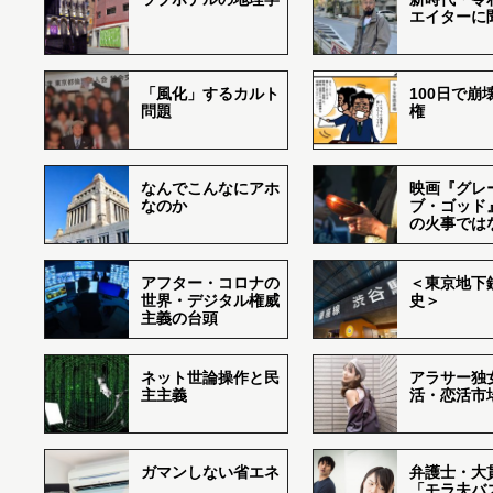
エイターに
「風化」するカルト
100日で崩
問題
権
なんでこんなにアホ
映画『グレ
なのか
ブ・ゴッド
の火事では
アフター・コロナの
＜東京地下鉄
世界・デジタル権威
史＞
主義の台頭
ネット世論操作と民
アラサー独
主主義
活・恋活市
ガマンしない省エネ
弁護士・大
「モラ夫バ