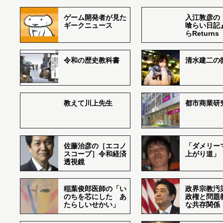
ゲーム開発者が見た
入江敦彦の
ギークニュース
喰らい日記
らReturns
令和の歴史教科書
清水建二の
教えて川上先生
都市商業研
佐藤治彦の［エコノ
「ダメリー
スコープ］令和経済
上がり道」
透視鏡
稲葉俊郎医師の「い
政界宗教汚
のちを芯にした あ
政権と問題
たらしいせかい」
な共存関係