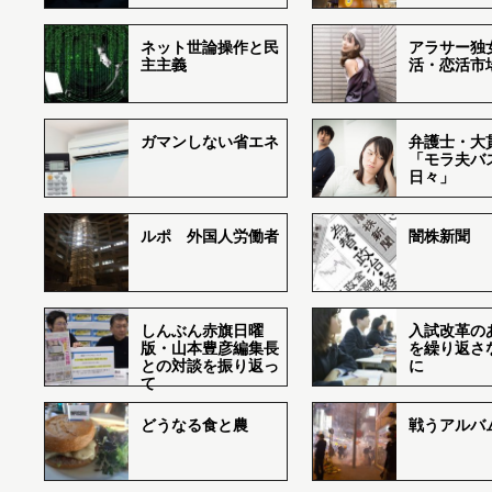
ネット世論操作と民
アラサー独
主主義
活・恋活市
ガマンしない省エネ
弁護士・大
「モラ夫バ
日々」
ルポ 外国人労働者
闇株新聞
しんぶん赤旗日曜
入試改革の
版・山本豊彦編集長
を繰り返さ
との対談を振り返っ
に
て
どうなる食と農
戦うアルバム