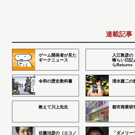
連載記事
ゲーム開発者が見た
入江敦彦の
ギークニュース
喰らい日記
らReturns
令和の歴史教科書
清水建二の
教えて川上先生
都市商業研
佐藤治彦の［エコノ
「ダメリー