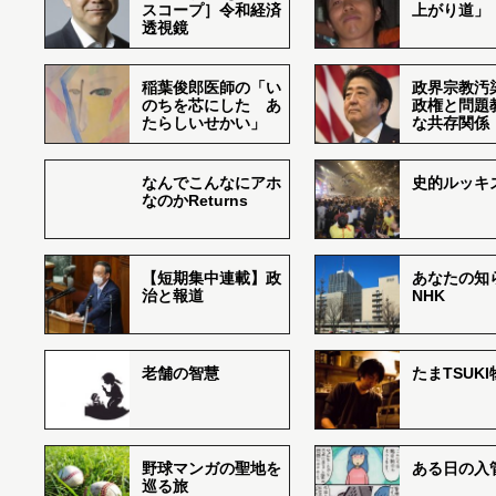
スコープ］令和経済
上がり道」
透視鏡
稲葉俊郎医師の「い
政界宗教汚
のちを芯にした あ
政権と問題
たらしいせかい」
な共存関係
なんでこんなにアホ
史的ルッキ
なのかReturns
【短期集中連載】政
あなたの知
治と報道
NHK
老舗の智慧
たまTSUK
野球マンガの聖地を
ある日の入
巡る旅