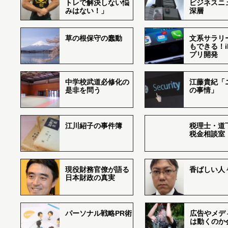
トレで解決しない悩
ビジネスニ
みはない！」
深層
草の根保守の蠢動
文系サラリ
もできる！i
プリ開発
中学校武道必修化の
江藤貴紀「
是非を問う
の事情」
江川紹子の事件簿
税理士・道
税金相談室
現役財務官僚が語る
香ばしい人々r
日本財政の真実
パーソナル戦略PR術
広告やメデ
は動くのか