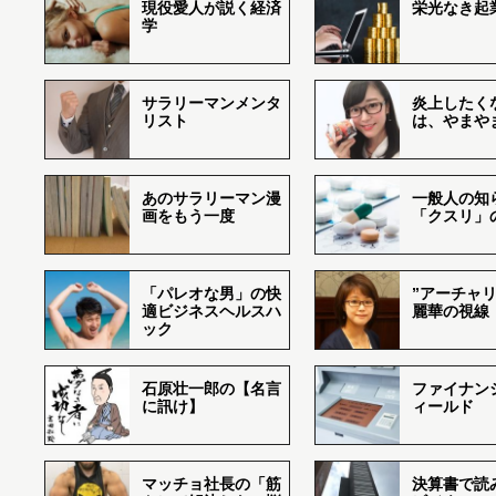
現役愛人が説く経済
栄光なき起
学
サラリーマンメンタ
炎上したく
リスト
は、やまや
あのサラリーマン漫
一般人の知
画をもう一度
「クスリ」
「パレオな男」の快
”アーチャリ
適ビジネスヘルスハ
麗華の視線
ック
石原壮一郎の【名言
ファイナン
に訊け】
ィールド
マッチョ社長の「筋
決算書で読