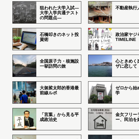
狙われた大学入試―
不動産執行
大学入学共通テスト
の問題点―
石橋叩きのネット投
政治家ヤジ
資術
TIMELINE
全国原子力・核施設
心ときめく
一挙訪問の旅
ザに恋して
大袈裟太郎的香港最
ゼロから始
前線ルポ
学
「言葉」から見る平
金欠フリー
成政治史
ー、民泊を