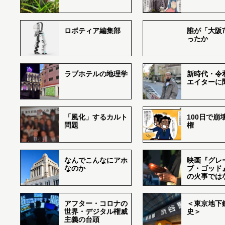
ロボティア編集部
誰が「大阪
ったか
ラブホテルの地理学
新時代・令
エイターに
「風化」するカルト
100日で崩
問題
権
なんでこんなにアホ
映画『グレ
なのか
ブ・ゴッド
の火事では
アフター・コロナの
＜東京地下鉄
世界・デジタル権威
史＞
主義の台頭