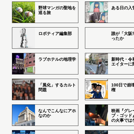
野球マンガの聖地を
ある日の入
巡る旅
ロボティア編集部
誰が「大阪
ったか
ラブホテルの地理学
新時代・令
エイターに
「風化」するカルト
100日で崩
問題
権
なんでこんなにアホ
映画『グレ
なのか
ブ・ゴッド
の火事では