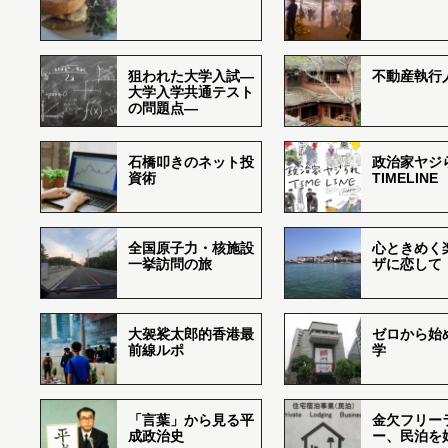
狙われた大学入試―
不動産執行
大学入学共通テスト
の問題点―
石橋叩きのネット投
政治家ヤジ
資術
TIMELINE
全国原子力・核施設
心ときめく
一挙訪問の旅
ザに恋して
大袈裟太郎的香港最
ゼロから始
前線ルポ
学
「言葉」から見る平
金欠フリー
成政治史
ー、民泊を