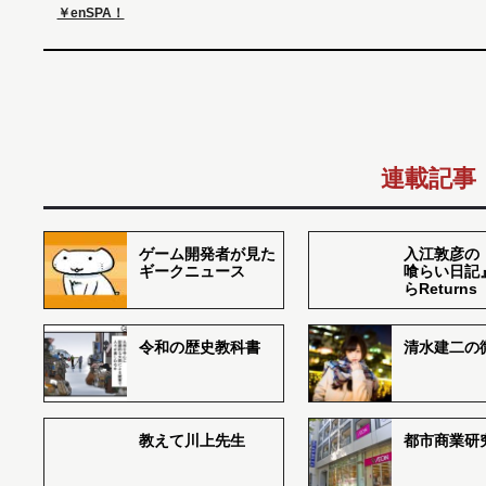
￥enSPA！
連載記事
ゲーム開発者が見た
入江敦彦の
ギークニュース
喰らい日記
らReturns
令和の歴史教科書
清水建二の
教えて川上先生
都市商業研