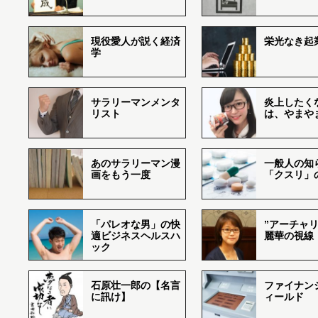
現役愛人が説く経済
栄光なき起
学
サラリーマンメンタ
炎上したく
リスト
は、やまや
あのサラリーマン漫
一般人の知
画をもう一度
「クスリ」
「パレオな男」の快
”アーチャリ
適ビジネスヘルスハ
麗華の視線
ック
石原壮一郎の【名言
ファイナン
に訊け】
ィールド