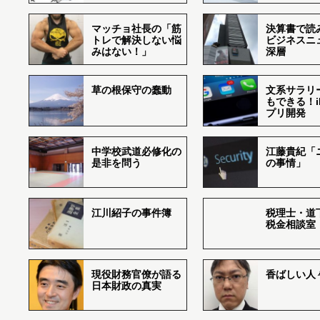
マッチョ社長の「筋
決算書で読
トレで解決しない悩
ビジネスニ
みはない！」
深層
草の根保守の蠢動
文系サラリ
もできる！i
プリ開発
中学校武道必修化の
江藤貴紀「
是非を問う
の事情」
江川紹子の事件簿
税理士・道
税金相談室
現役財務官僚が語る
香ばしい人々r
日本財政の真実