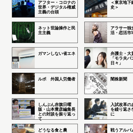
アフター・コロナの
＜東京地下鉄
世界・デジタル権威
史＞
主義の台頭
ネット世論操作と民
アラサー独
主主義
活・恋活市
ガマンしない省エネ
弁護士・大
「モラ夫バ
日々」
ルポ 外国人労働者
闇株新聞
しんぶん赤旗日曜
入試改革の
版・山本豊彦編集長
を繰り返さ
との対談を振り返っ
に
て
どうなる食と農
戦うアルバム