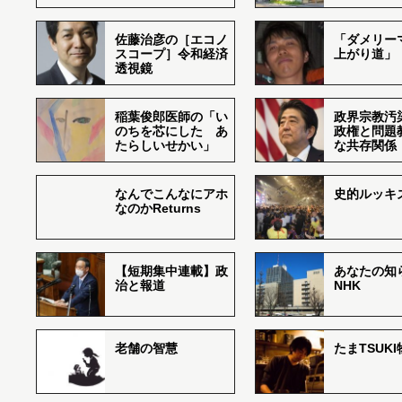
佐藤治彦の［エコノ
「ダメリー
スコープ］令和経済
上がり道」
透視鏡
稲葉俊郎医師の「い
政界宗教汚
のちを芯にした あ
政権と問題
たらしいせかい」
な共存関係
なんでこんなにアホ
史的ルッキ
なのかReturns
【短期集中連載】政
あなたの知
治と報道
NHK
老舗の智慧
たまTSUK