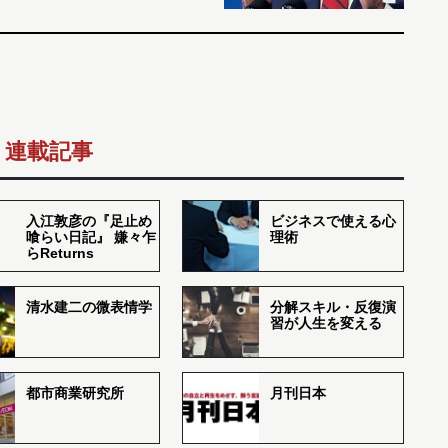
連載記事
入江敦彦の『足止め
ビジネスで使える心
喰らい日記』 嫌々乍
理術
らReturns
清水建二の微表情学
分解スキル・反復演
習が人生を変える
都市商業研究所
月刊日本