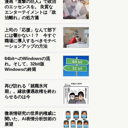
漫画『進撃の巨人』で政治
のエッセンスを。 良質な
エンターテイメントは「政
治離れ」の処方箋
上司の「応援」なんて部下
には響かない！？ 今すぐ
職場に導入するべきモチベ
ーションアップの方法
64bitへのWindowsの流
れ。そして、32bit版
Windowsの終焉
再び訪れる「就職氷河
期」。縁故優遇政権を終わ
らせるのは今
微表情研究の世界的権威に
聞いた、AI表情分析技術の
展望