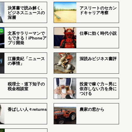
決算書で読み解く、
アスリートのセカン
ビジネスニュースの
ドキャリア考察
深層
文系サラリーマンで
仕事に効く時代小説
もできる！iPhoneア
プリ開発
江藤貴紀「ニュース
深読みビジネス書評
の事情」
税理士・道下知子の
投資で稼ぐ力～男に
税金相談室
依存しない力を身に
つける
香ばしい人々returns
農家の窓から