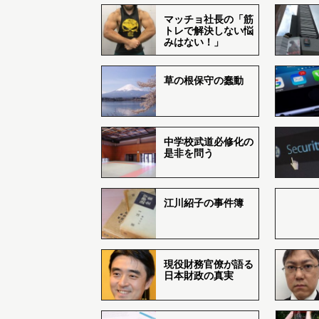
マッチョ社長の「筋
トレで解決しない悩
みはない！」
草の根保守の蠢動
中学校武道必修化の
是非を問う
江川紹子の事件簿
現役財務官僚が語る
日本財政の真実