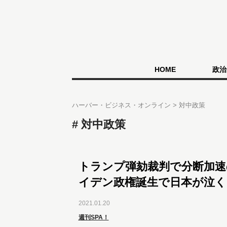
HOME
政治
ハーバー・ビジネス・オンライン
対中政策
対中政策
トランプ弾劾裁判で分断加速
イデン政権誕生で日本が泣く
2021.01.20
週刊SPA！