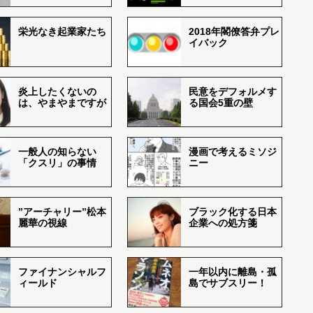
栄光なき起業家たち
2018年閣僚答弁プレ
イバック
炎上したくないの
民意をデフォルメす
は、やまやまですが
る国会5重の壁
一般人の知らない
漫画で考えるミソジ
「クスリ」の事情
ニー
”アーチャリー”松本
ブラック化する日本
麗華の視線
企業への処方箋
ファイナンシャルフ
一年以内に離島・孤
ィールド
島でサブスリー！