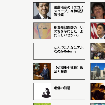
佐藤治彦の［エコノ
スコープ］令和経済
透視鏡
稲葉俊郎医師の「い
のちを芯にした あ
たらしいせかい」
なんでこんなにアホ
なのかReturns
【短期集中連載】政
治と報道
老舗の智慧