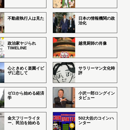
不動産執行人は見た
日本の情報機関の政
治化
政治家ヤジられ
越境厨師の肖像
TIMELINE
心ときめく楽園イビ
サラリーマン文化時
ザに恋して
評
ゼロから始める経済
小沢一郎ロングイン
学
タビュー
金欠フリーライタ
502大佐のコインハ
ー、民泊を始める
ンター