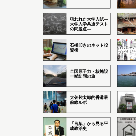
狙われた大学入試―
大学入学共通テスト
の問題点―
石橋叩きのネット投
資術
全国原子力・核施設
一挙訪問の旅
大袈裟太郎的香港最
前線ルポ
「言葉」から見る平
成政治史