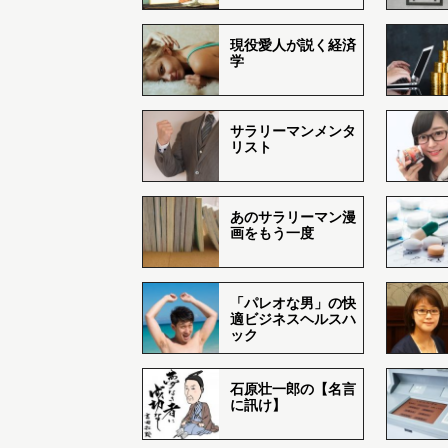
現役愛人が説く経済
学
サラリーマンメンタ
リスト
あのサラリーマン漫
画をもう一度
「パレオな男」の快
適ビジネスヘルスハ
ック
石原壮一郎の【名言
に訊け】