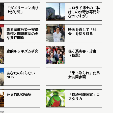
「ダメリーマン成り
コロラド博士の「私
上がり道」
はこの分野は専門外
なのですが」
政界宗教汚染〜安倍
映画を通して「社
政権と問題教団の歪
会」を切り取る
な共存関係
史的ルッキズム研究
保守系奇書・珍書
（仮題）
あなたの知らない
「乗っ取られ」た男
NHK
女共同参画
たまTSUKI物語
「持続可能国家」コ
スタリカ