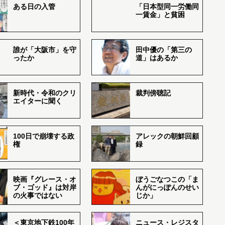
ある日の入管
「日本型同一労働同
一賃金」と貧困
誰が「大阪市」を守
田中優の「第三の
ったか
道」はあるか
新時代・令和のクリ
裁判傍聴記
エイターに聞く
100日で崩壊する政
アレックの朝鮮回顧
権
録
映画『グレース・オ
ぼうごなつこの「ま
ブ・ゴッド』は対岸
んがにっぽんのせい
の火事ではない
じか」
＜東京地下鉄100年
ニュース・レジスタ