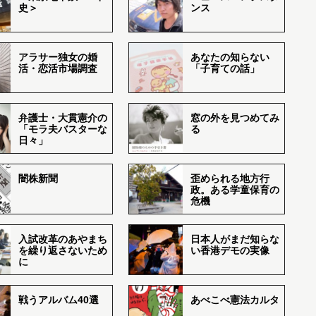
史＞
ンス
アラサー独女の婚
あなたの知らない
活・恋活市場調査
「子育ての話」
弁護士・大貫憲介の
窓の外を見つめてみ
「モラ夫バスターな
る
日々」
闇株新聞
歪められる地方行
政。ある学童保育の
危機
入試改革のあやまち
日本人がまだ知らな
を繰り返さないため
い香港デモの実像
に
戦うアルバム40選
あべこべ憲法カルタ