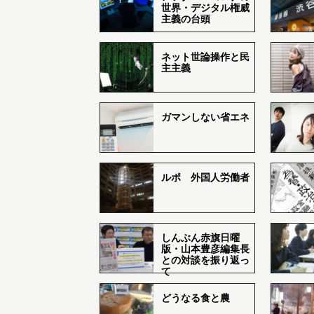
世界・デジタル権威
主義の台頭
ネット世論操作と民
主主義
ガマンしない省エネ
ルポ 外国人労働者
しんぶん赤旗日曜
版・山本豊彦編集長
との対談を振り返っ
て
どうなる食と農