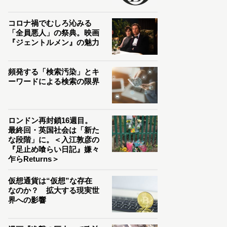
コロナ禍でむしろ沁みる
「全員悪人」の祭典。映画
『ジェントルメン』の魅力
頻発する「検索汚染」とキ
ーワードによる検索の限界
ロンドン再封鎖16週目。
最終回・英国社会は「新た
な段階」に。＜入江敦彦の
『足止め喰らい日記』嫌々
乍らReturns＞
仮想通貨は“仮想”な存在
なのか？ 拡大する現実世
界への影響