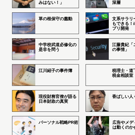
みはない！」
深層
草の根保守の蠢動
文系サラリ
もできる！i
プリ開発
中学校武道必修化の
江藤貴紀「
是非を問う
の事情」
江川紹子の事件簿
税理士・道
税金相談室
現役財務官僚が語る
香ばしい人々r
日本財政の真実
パーソナル戦略PR術
広告やメデ
は動くのか