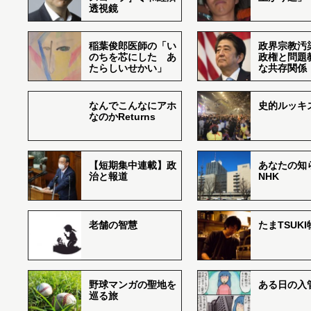
透視鏡
稲葉俊郎医師の「い
政界宗教汚
のちを芯にした あ
政権と問題
たらしいせかい」
な共存関係
なんでこんなにアホ
史的ルッキ
なのかReturns
【短期集中連載】政
あなたの知
治と報道
NHK
老舗の智慧
たまTSUK
野球マンガの聖地を
ある日の入
巡る旅