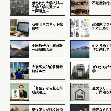
狙われた大学入試―
不動産執行
大学入学共通テスト
の問題点―
石橋叩きのネット投
政治家ヤジ
資術
TIMELINE
全国原子力・核施設
心ときめく
一挙訪問の旅
ザに恋して
大袈裟太郎的香港最
ゼロから始
前線ルポ
学
「言葉」から見る平
金欠フリー
成政治史
ー、民泊を
現役愛人が説く経済
栄光なき起