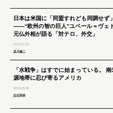
日本は米国に「同盟すれども同調せず
――“欧州の智の巨人”ユベール＝ヴェ
元仏外相が語る「対テロ、外交」
2018.07.20
及川健二
「水戦争」はすでに始まっている。 南
源地帯に忍び寄るアメリカ
2018.05.30
白石和幸