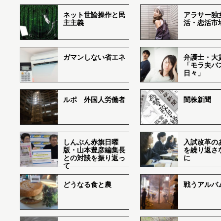
ネット世論操作と民
アラサー独
主主義
活・恋活市
ガマンしない省エネ
弁護士・大
「モラ夫バ
日々」
ルポ 外国人労働者
闇株新聞
しんぶん赤旗日曜
入試改革の
版・山本豊彦編集長
を繰り返さ
との対談を振り返っ
に
て
どうなる食と農
戦うアルバム