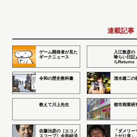
連載記事
ゲーム開発者が見た
入江敦彦の
ギークニュース
喰らい日記
らReturns
令和の歴史教科書
清水建二の
教えて川上先生
都市商業研
佐藤治彦の［エコノ
「ダメリー
スコープ］令和経済
上がり道」