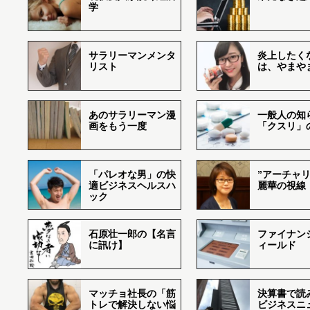
学
サラリーマンメンタ
炎上したく
リスト
は、やまや
あのサラリーマン漫
一般人の知
画をもう一度
「クスリ」
「パレオな男」の快
”アーチャリ
適ビジネスヘルスハ
麗華の視線
ック
石原壮一郎の【名言
ファイナン
に訊け】
ィールド
マッチョ社長の「筋
決算書で読
トレで解決しない悩
ビジネスニ