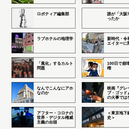
ロボティア編集部
誰が「大阪
ったか
ラブホテルの地理学
新時代・令
エイターに
「風化」するカルト
100日で崩
問題
権
なんでこんなにアホ
映画『グレ
なのか
ブ・ゴッド
の火事では
アフター・コロナの
＜東京地下鉄
世界・デジタル権威
史＞
主義の台頭