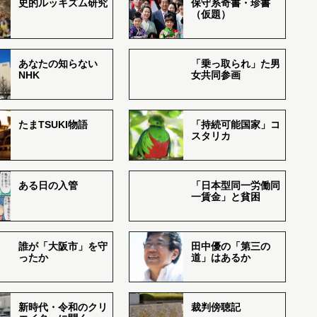
史的ルッキズム研究
保守系奇書・珍書
（仮題）
あなたの知らない
「乗っ取られ」た男
NHK
女共同参画
たまTSUKI物語
「持続可能国家」コ
スタリカ
ある日の入管
「日本型同一労働同
一賃金」と貧困
誰が「大阪市」を守
田中優の「第三の
ったか
道」はあるか
新時代・令和のクリ
裁判傍聴記