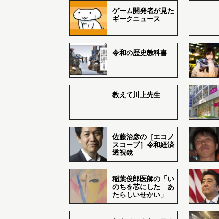
ゲーム開発者が見た
ギークニュース
令和の歴史教科書
教えて川上先生
佐藤治彦の［エコノ
スコープ］令和経済
透視鏡
稲葉俊郎医師の「い
のちを芯にした あ
たらしいせかい」