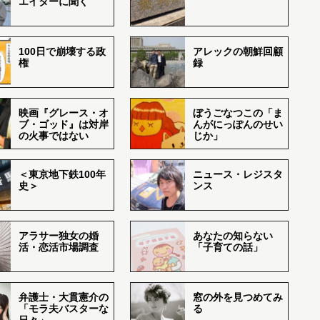
エイターに聞く
100日で崩壊する政
アレックの朝鮮回顧
権
録
映画『グレース・オ
ぼうごなつこの「ま
ブ・ゴッド』は対岸
んがにっぽんのせい
の火事ではない
じか」
＜東京地下鉄100年
ニュース・レジスタ
史＞
ンス
アラサー独女の婚
あなたの知らない
活・恋活市場調査
「子育ての話」
弁護士・大貫憲介の
窓の外を見つめてみ
「モラ夫バスターな
る