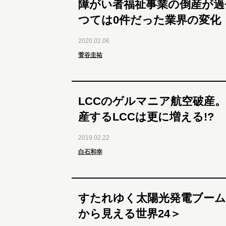
障がい者福祉事業の倒産が過
つては0件だった業界の変化
2020.02.06
菅谷圭祐
LCCのゲルマニア航空破産
産するLCCは更に増える!?
2019.02.22
白石和幸
すたれゆく太陽光発電ブーム
から見える世界24＞