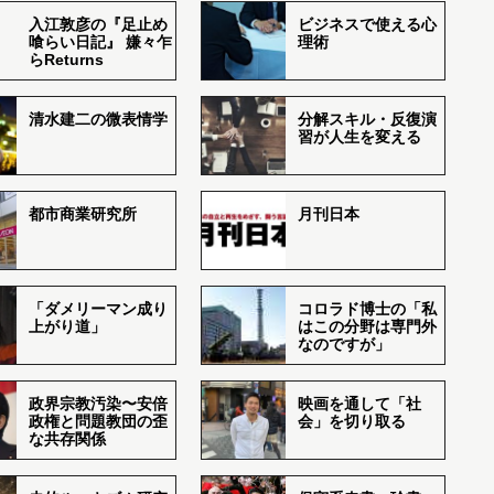
入江敦彦の『足止め
ビジネスで使える心
喰らい日記』 嫌々乍
理術
らReturns
清水建二の微表情学
分解スキル・反復演
習が人生を変える
都市商業研究所
月刊日本
「ダメリーマン成り
コロラド博士の「私
上がり道」
はこの分野は専門外
なのですが」
政界宗教汚染〜安倍
映画を通して「社
政権と問題教団の歪
会」を切り取る
な共存関係