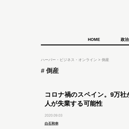
HOME
政治
ハーバー・ビジネス・オンライン
倒産
倒産
コロナ禍のスペイン。9万社が
人が失業する可能性
2020.09.03
白石和幸