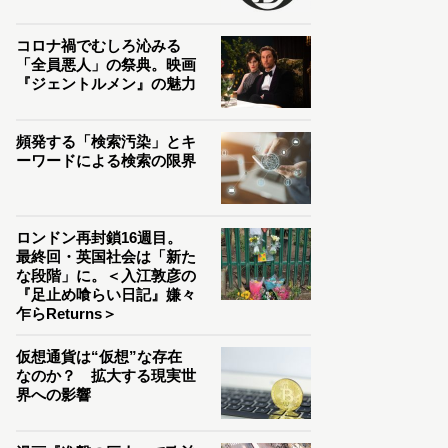
コロナ禍でむしろ沁みる
「全員悪人」の祭典。映画
『ジェントルメン』の魅力
頻発する「検索汚染」とキ
ーワードによる検索の限界
ロンドン再封鎖16週目。
最終回・英国社会は「新た
な段階」に。＜入江敦彦の
『足止め喰らい日記』嫌々
乍らReturns＞
仮想通貨は“仮想”な存在
なのか？ 拡大する現実世
界への影響