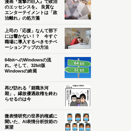
漫画『進撃の巨人』で政治
のエッセンスを。 良質な
エンターテイメントは「政
治離れ」の処方箋
上司の「応援」なんて部下
には響かない！？ 今すぐ
職場に導入するべきモチベ
ーションアップの方法
64bitへのWindowsの流
れ。そして、32bit版
Windowsの終焉
再び訪れる「就職氷河
期」。縁故優遇政権を終わ
らせるのは今
微表情研究の世界的権威に
聞いた、AI表情分析技術の
展望