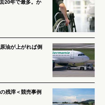
去20年で最多。か
。原油が上がれば倒
の残滓＜競売事例