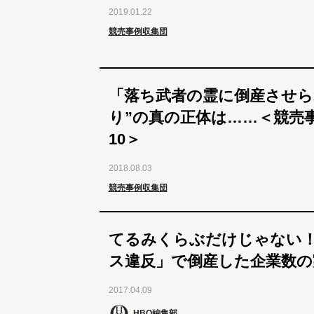
2019.01.22
競売事例収集団
「落ち武者の霊に倒産させら
り”の真の正体は……＜競売
10＞
2018.08.03
競売事例収集団
てるみくらぶだけじゃない
ス違反」で倒産した企業数の
2017.04.09
HBO編集部