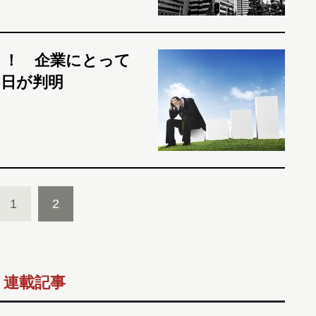
」！ 企業にとって
イ日が判明
1
2
連載記事