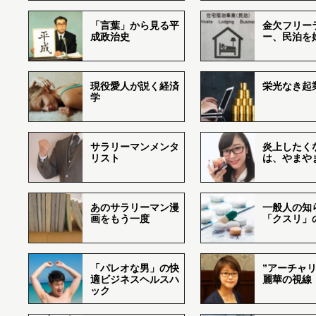
「言葉」から見る平
金欠フリー
成政治史
ー、民泊を
現役愛人が説く経済
栄光なき起
学
サラリーマンメンタ
炎上したく
リスト
は、やまや
あのサラリーマン漫
一般人の知
画をもう一度
「クスリ」
「パレオな男」の快
”アーチャリ
適ビジネスヘルスハ
麗華の視線
ック