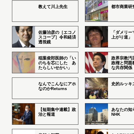
教えて川上先生
都市商業研
佐藤治彦の［エコノ
「ダメリー
スコープ］令和経済
上がり道」
透視鏡
稲葉俊郎医師の「い
政界宗教汚
のちを芯にした あ
政権と問題
たらしいせかい」
な共存関係
なんでこんなにアホ
史的ルッキ
なのかReturns
【短期集中連載】政
あなたの知
治と報道
NHK