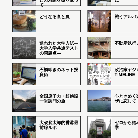
との対談を振り返っ
に
て
どうなる食と農
戦うアルバム
狙われた大学入試―
不動産執行
大学入学共通テスト
の問題点―
石橋叩きのネット投
政治家ヤジ
資術
TIMELINE
全国原子力・核施設
心ときめく
一挙訪問の旅
ザに恋して
大袈裟太郎的香港最
ゼロから始
前線ルポ
学