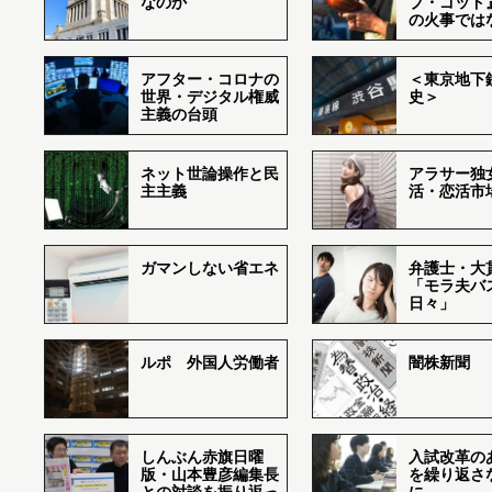
なのか
ブ・ゴッド
の火事では
アフター・コロナの
＜東京地下鉄
世界・デジタル権威
史＞
主義の台頭
ネット世論操作と民
アラサー独
主主義
活・恋活市
ガマンしない省エネ
弁護士・大
「モラ夫バ
日々」
ルポ 外国人労働者
闇株新聞
しんぶん赤旗日曜
入試改革の
版・山本豊彦編集長
を繰り返さ