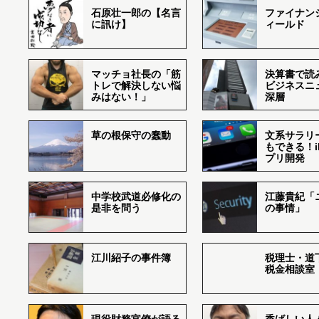
石原壮一郎の【名言
ファイナン
に訊け】
ィールド
マッチョ社長の「筋
決算書で読
トレで解決しない悩
ビジネスニ
みはない！」
深層
草の根保守の蠢動
文系サラリ
もできる！i
プリ開発
中学校武道必修化の
江藤貴紀「
是非を問う
の事情」
江川紹子の事件簿
税理士・道
税金相談室