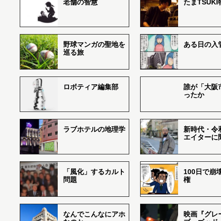
老舗の智慧
たまTSUK
野球マンガの聖地を
ある日の入
巡る旅
ロボティア編集部
誰が「大阪
ったか
ラブホテルの地理学
新時代・令
エイターに
「風化」するカルト
100日で崩
問題
権
なんでこんなにアホ
映画『グレ