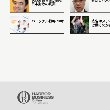
現役財務官僚が語る
香ばしい人々r
日本財政の真実
パーソナル戦略PR術
広告やメデ
は動くのか