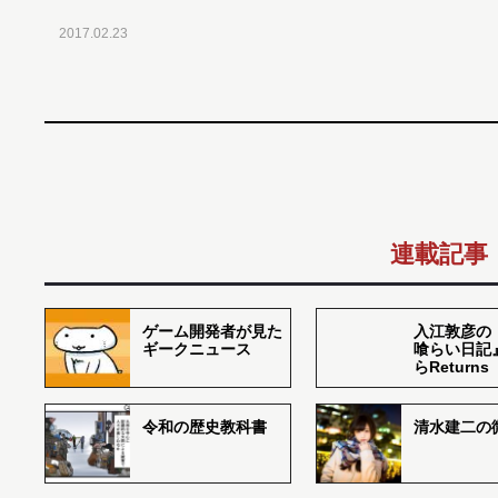
2017.02.23
連載記事
ゲーム開発者が見た
入江敦彦の
ギークニュース
喰らい日記
らReturns
令和の歴史教科書
清水建二の