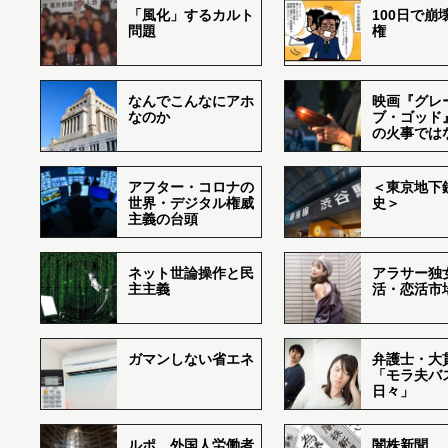
「風化」するカルト
100日で崩
問題
権
なんでこんなにアホ
映画『グレ
なのか
ブ・ゴッド
の火事では
アフター・コロナの
＜東京地下鉄
世界・デジタル権威
史＞
主義の台頭
ネット世論操作と民
アラサー独
主主義
活・恋活市
ガマンしない省エネ
弁護士・大
「モラ夫バ
日々」
ルポ 外国人労働者
闇株新聞