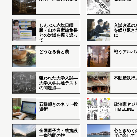
しんぶん赤旗日曜
入試改革の
版・山本豊彦編集長
を繰り返さ
との対談を振り返っ
に
て
どうなる食と農
戦うアルバム
狙われた大学入試―
不動産執行
大学入学共通テスト
の問題点―
石橋叩きのネット投
政治家ヤジ
資術
TIMELINE
全国原子力・核施設
心ときめく
一挙訪問の旅
ザに恋して