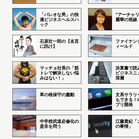
「パレオな男」の快
”アーチャリ
適ビジネスヘルスハ
麗華の視線
ック
石原壮一郎の【名言
ファイナン
に訊け】
ィールド
マッチョ社長の「筋
決算書で読
トレで解決しない悩
ビジネスニ
みはない！」
深層
草の根保守の蠢動
文系サラリ
もできる！i
プリ開発
中学校武道必修化の
江藤貴紀「
是非を問う
の事情」