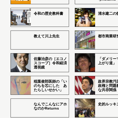
令和の歴史教科書
清水建二の
教えて川上先生
都市商業研
佐藤治彦の［エコノ
「ダメリー
スコープ］令和経済
上がり道」
透視鏡
稲葉俊郎医師の「い
政界宗教汚
のちを芯にした あ
政権と問題
たらしいせかい」
な共存関係
なんでこんなにアホ
史的ルッキ
なのかReturns