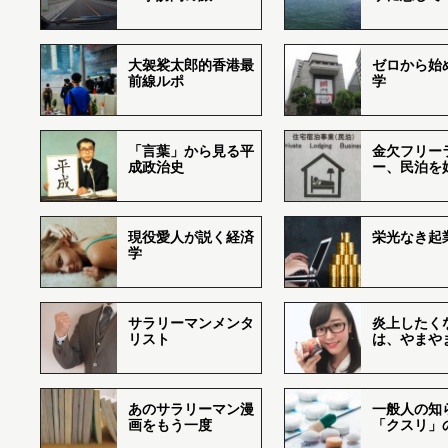
大袈裟太郎的香港最
ゼロから始
前線ルポ
学
「言葉」から見る平
金欠フリー
成政治史
ー、民泊を
現役愛人が説く経済
栄光なき起
学
サラリーマンメンタ
炎上したく
リスト
は、やまや
あのサラリーマン漫
一般人の知
画をもう一度
「クスリ」