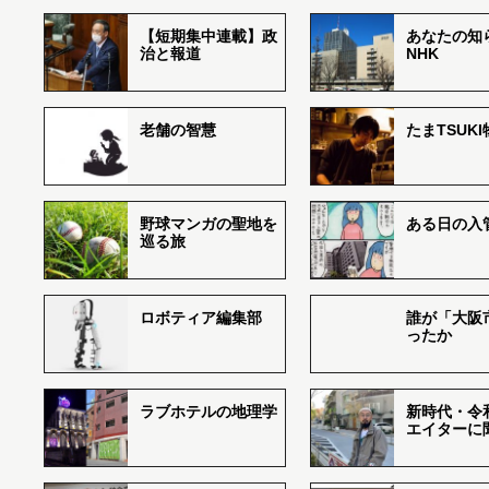
【短期集中連載】政
あなたの知
治と報道
NHK
老舗の智慧
たまTSUK
野球マンガの聖地を
ある日の入
巡る旅
ロボティア編集部
誰が「大阪
ったか
ラブホテルの地理学
新時代・令
エイターに