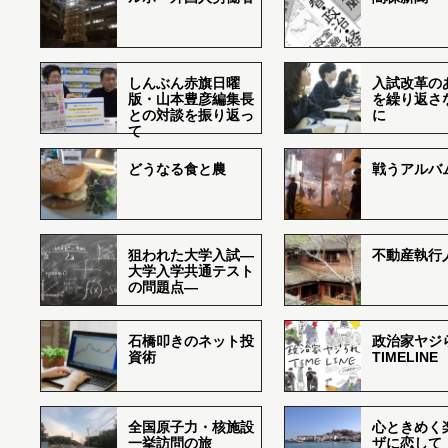
しんぶん赤旗日曜
入試改革の
版・山本豊彦編集長
を繰り返さ
との対談を振り返っ
に
て
どうなる食と農
戦うアルバム
狙われた大学入試―
不動産執行
大学入学共通テスト
の問題点―
石橋叩きのネット投
政治家ヤジ
資術
TIMELINE
全国原子力・核施設
心ときめく
一挙訪問の旅
ザに恋して