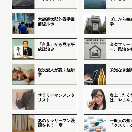
大袈裟太郎的香港最
ゼロから始
前線ルポ
学
「言葉」から見る平
金欠フリー
成政治史
ー、民泊を
現役愛人が説く経済
栄光なき起
学
サラリーマンメンタ
炎上したく
リスト
は、やまや
あのサラリーマン漫
一般人の知
画をもう一度
「クスリ」