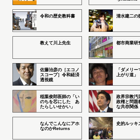
令和の歴史教科書
清水建二の
教えて川上先生
都市商業研
佐藤治彦の［エコノ
「ダメリー
スコープ］令和経済
上がり道」
透視鏡
稲葉俊郎医師の「い
政界宗教汚
のちを芯にした あ
政権と問題
たらしいせかい」
な共存関係
なんでこんなにアホ
史的ルッキ
なのかReturns