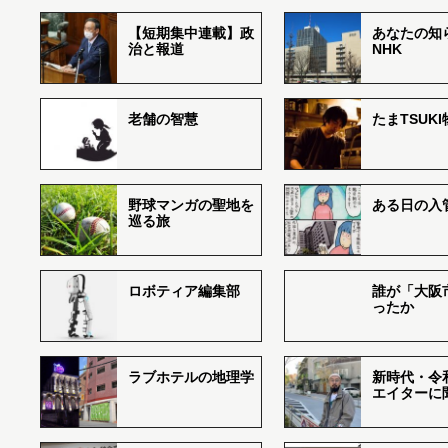
【短期集中連載】政
あなたの知
治と報道
NHK
老舗の智慧
たまTSUK
野球マンガの聖地を
ある日の入
巡る旅
ロボティア編集部
誰が「大阪
ったか
ラブホテルの地理学
新時代・令
エイターに