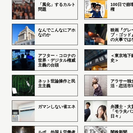
「風化」するカルト
100日で崩
問題
権
なんでこんなにアホ
映画『グレ
なのか
ブ・ゴッド
の火事では
アフター・コロナの
＜東京地下鉄
世界・デジタル権威
史＞
主義の台頭
ネット世論操作と民
アラサー独
主主義
活・恋活市
ガマンしない省エネ
弁護士・大
「モラ夫バ
日々」
ルポ 外国人労働者
闇株新聞