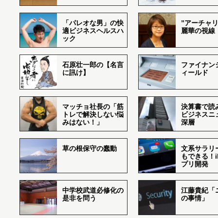
「パレオな男」の快
”アーチャリ
適ビジネスヘルスハ
麗華の視線
ック
石原壮一郎の【名言
ファイナン
に訊け】
ィールド
マッチョ社長の「筋
決算書で読
トレで解決しない悩
ビジネスニ
みはない！」
深層
草の根保守の蠢動
文系サラリ
もできる！i
プリ開発
中学校武道必修化の
江藤貴紀「
是非を問う
の事情」