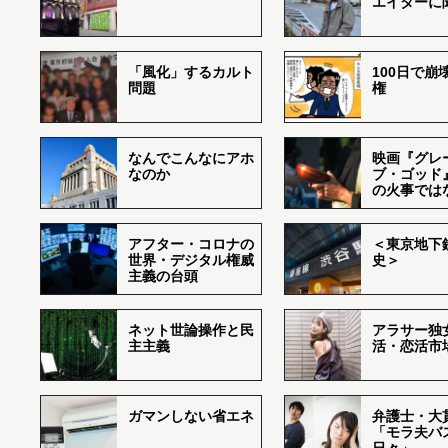
エイターに
「風化」するカルト
100日で崩
問題
権
なんでこんなにアホ
映画『グレ
なのか
ブ・ゴッド
の火事では
アフター・コロナの
＜東京地下鉄
世界・デジタル権威
史＞
主義の台頭
ネット世論操作と民
アラサー独
主主義
活・恋活市
ガマンしない省エネ
弁護士・大
「モラ夫バ