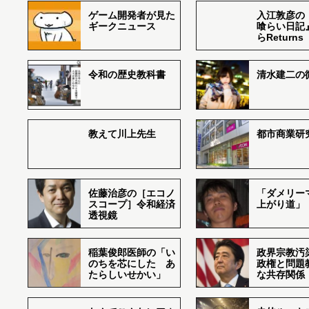
ゲーム開発者が見た
入江敦彦の
ギークニュース
喰らい日記
らReturns
令和の歴史教科書
清水建二の
教えて川上先生
都市商業研
佐藤治彦の［エコノ
「ダメリー
スコープ］令和経済
上がり道」
透視鏡
稲葉俊郎医師の「い
政界宗教汚
のちを芯にした あ
政権と問題
たらしいせかい」
な共存関係