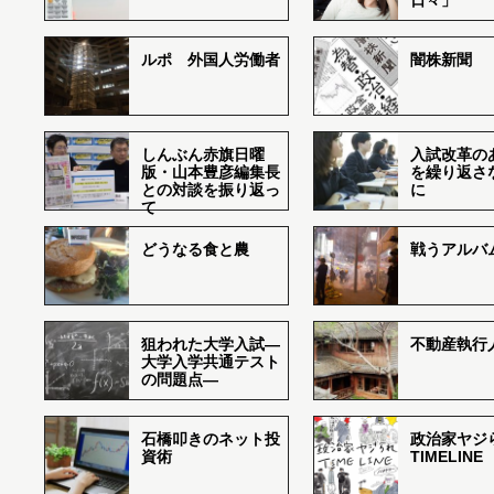
日々」
ルポ 外国人労働者
闇株新聞
しんぶん赤旗日曜
入試改革の
版・山本豊彦編集長
を繰り返さ
との対談を振り返っ
に
て
どうなる食と農
戦うアルバム
狙われた大学入試―
不動産執行
大学入学共通テスト
の問題点―
石橋叩きのネット投
政治家ヤジ
資術
TIMELINE