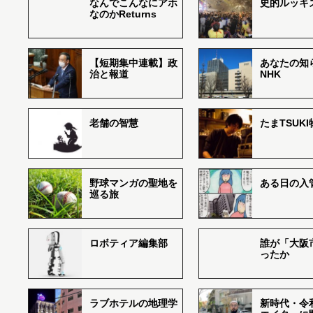
なんでこんなにアホ
史的ルッキ
なのかReturns
【短期集中連載】政
あなたの知
治と報道
NHK
老舗の智慧
たまTSUK
野球マンガの聖地を
ある日の入
巡る旅
ロボティア編集部
誰が「大阪
ったか
ラブホテルの地理学
新時代・令