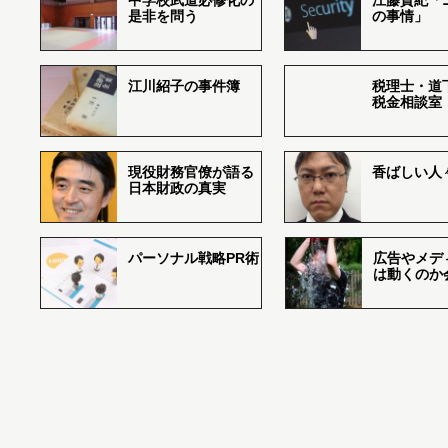
中学校武道必修化の
江藤貴紀「
是非を問う
の事情」
江川紹子の事件簿
税理士・道
税金相談室
現役財務官僚が語る
香ばしい人々r
日本財政の真実
パーソナル戦略PR術
広告やメデ
は動くのか