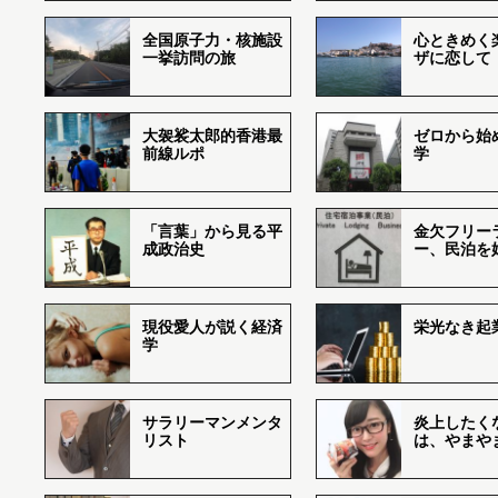
全国原子力・核施設
心ときめく
一挙訪問の旅
ザに恋して
大袈裟太郎的香港最
ゼロから始
前線ルポ
学
「言葉」から見る平
金欠フリー
成政治史
ー、民泊を
現役愛人が説く経済
栄光なき起
学
サラリーマンメンタ
炎上したく
リスト
は、やまや