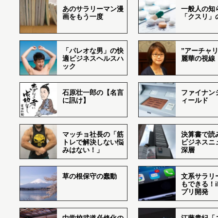
あのサラリーマン漫
一般人の知
画をもう一度
「クスリ」
「パレオな男」の快
”アーチャリ
適ビジネスヘルスハ
麗華の視線
ック
石原壮一郎の【名言
ファイナン
に訊け】
ィールド
マッチョ社長の「筋
決算書で読
トレで解決しない悩
ビジネスニ
みはない！」
深層
草の根保守の蠢動
文系サラリ
もできる！i
プリ開発