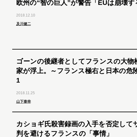
欧州の“智の巨人”が警告「EUは崩壊す
2018.12.10
及川健二
ゴーンの後継者としてフランスの大物
家が浮上。～フランス極右と日本の危
1
2018.11.25
山下泰幸
カショギ氏殺害録画の入手を否定して
判を避けるフランスの「事情」