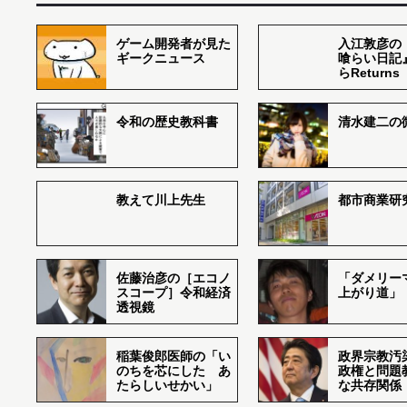
ゲーム開発者が見た
入江敦彦の
ギークニュース
喰らい日記
らReturns
令和の歴史教科書
清水建二の
教えて川上先生
都市商業研
佐藤治彦の［エコノ
「ダメリー
スコープ］令和経済
上がり道」
透視鏡
稲葉俊郎医師の「い
政界宗教汚
のちを芯にした あ
政権と問題
たらしいせかい」
な共存関係