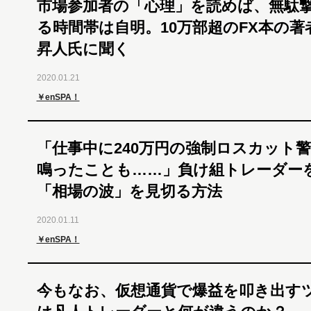
市場参加者の「心理」を読めば、無駄
る時間帯は自明。10万部超のFX本の著
昇人氏に聞く
2020.01.21
￥enSPA！
「仕事中に240万円の強制ロスカット
鳴ったことも……」負け組トレーダー
「相場の波」を見切る方法
2020.01.11
￥enSPA！
今もなお、仮想通貨で爆益を叩き出す