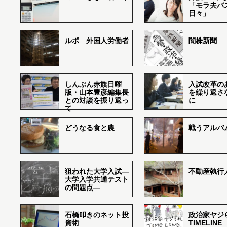
「モラ夫バ
日々」
ルポ 外国人労働者
闇株新聞
しんぶん赤旗日曜
入試改革の
版・山本豊彦編集長
を繰り返さ
との対談を振り返っ
に
て
どうなる食と農
戦うアルバム
狙われた大学入試―
不動産執行
大学入学共通テスト
の問題点―
石橋叩きのネット投
政治家ヤジ
資術
TIMELINE