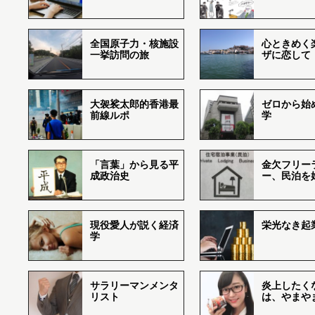
全国原子力・核施設
心ときめく
一挙訪問の旅
ザに恋して
大袈裟太郎的香港最
ゼロから始
前線ルポ
学
「言葉」から見る平
金欠フリー
成政治史
ー、民泊を
現役愛人が説く経済
栄光なき起
学
サラリーマンメンタ
炎上したく
リスト
は、やまや