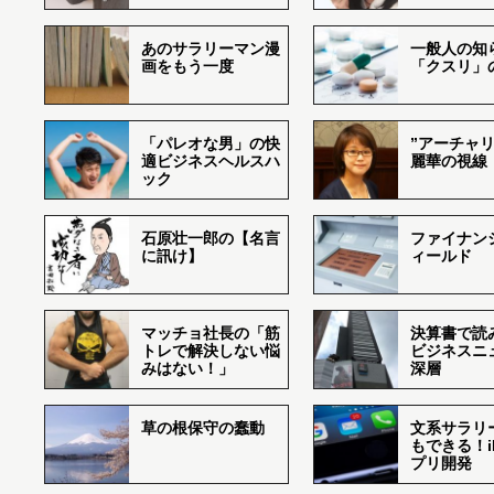
あのサラリーマン漫
一般人の知
画をもう一度
「クスリ」
「パレオな男」の快
”アーチャリ
適ビジネスヘルスハ
麗華の視線
ック
石原壮一郎の【名言
ファイナン
に訊け】
ィールド
マッチョ社長の「筋
決算書で読
トレで解決しない悩
ビジネスニ
みはない！」
深層
草の根保守の蠢動
文系サラリ
もできる！i
プリ開発