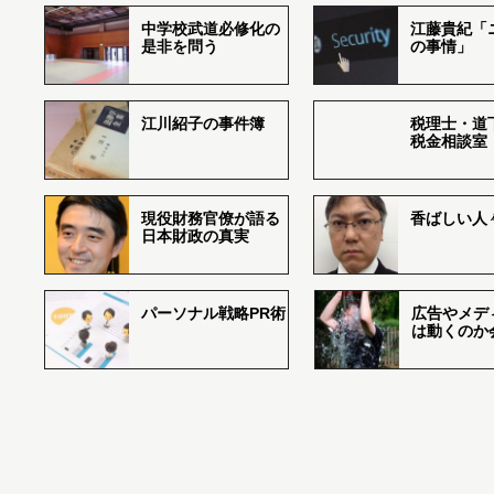
中学校武道必修化の
江藤貴紀「
是非を問う
の事情」
江川紹子の事件簿
税理士・道
税金相談室
現役財務官僚が語る
香ばしい人々r
日本財政の真実
パーソナル戦略PR術
広告やメデ
は動くのか