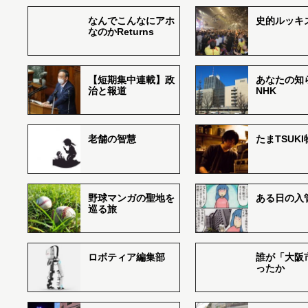
なんでこんなにアホ
史的ルッキ
なのかReturns
【短期集中連載】政
あなたの知
治と報道
NHK
老舗の智慧
たまTSUK
野球マンガの聖地を
ある日の入
巡る旅
ロボティア編集部
誰が「大阪
ったか