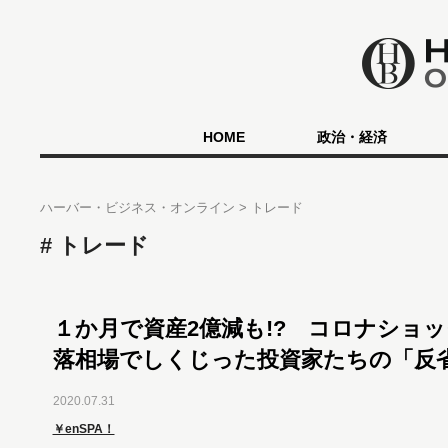
HOME
政治・経済
ハーバー・ビジネス・オンライン
トレード
トレード
１か月で資産2億減も!? コロナショ
落相場でしくじった投資家たちの「反
2020.07.31
￥enSPA！