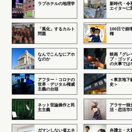
ラブホテルの地理学
新時代・令
エイターに
「風化」するカルト
100日で崩
問題
権
なんでこんなにアホ
映画『グレ
なのか
ブ・ゴッド
の火事では
アフター・コロナの
＜東京地下鉄
世界・デジタル権威
史＞
主義の台頭
ネット世論操作と民
アラサー独
主主義
活・恋活市
ガマンしない省エネ
弁護士・大