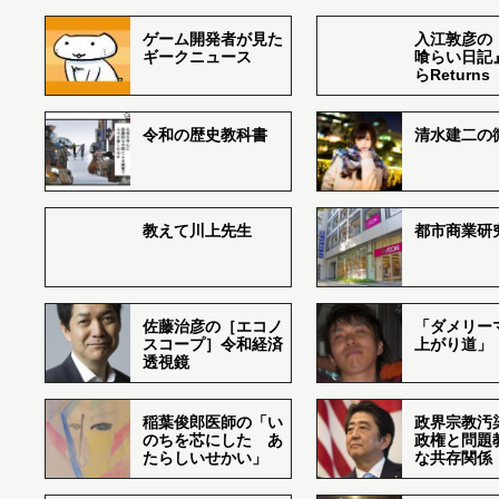
ゲーム開発者が見た
入江敦彦の
ギークニュース
喰らい日記
らReturns
令和の歴史教科書
清水建二の
教えて川上先生
都市商業研
佐藤治彦の［エコノ
「ダメリー
スコープ］令和経済
上がり道」
透視鏡
稲葉俊郎医師の「い
政界宗教汚
のちを芯にした あ
政権と問題
たらしいせかい」
な共存関係