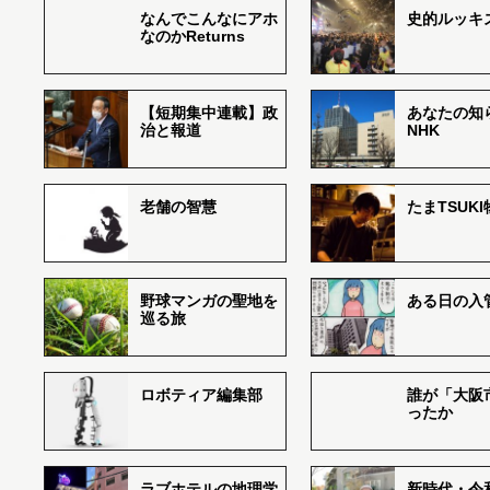
なんでこんなにアホ
史的ルッキ
なのかReturns
【短期集中連載】政
あなたの知
治と報道
NHK
老舗の智慧
たまTSUK
野球マンガの聖地を
ある日の入
巡る旅
ロボティア編集部
誰が「大阪
ったか
ラブホテルの地理学
新時代・令