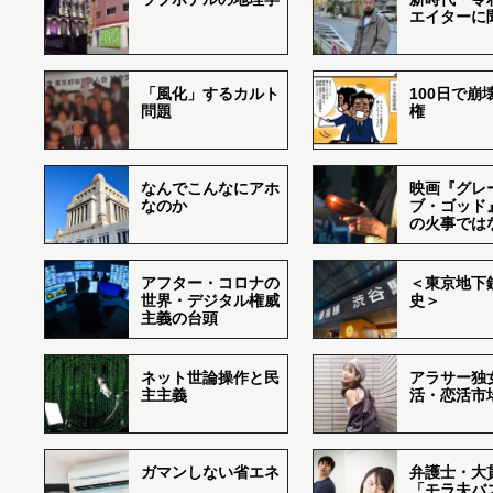
エイターに
「風化」するカルト
100日で崩
問題
権
なんでこんなにアホ
映画『グレ
なのか
ブ・ゴッド
の火事では
アフター・コロナの
＜東京地下鉄
世界・デジタル権威
史＞
主義の台頭
ネット世論操作と民
アラサー独
主主義
活・恋活市
ガマンしない省エネ
弁護士・大
「モラ夫バ