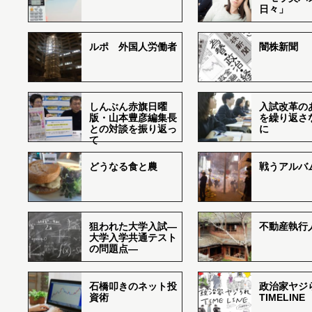
日々」
ルポ 外国人労働者
闇株新聞
しんぶん赤旗日曜
入試改革の
版・山本豊彦編集長
を繰り返さ
との対談を振り返っ
に
て
どうなる食と農
戦うアルバム
狙われた大学入試―
不動産執行
大学入学共通テスト
の問題点―
石橋叩きのネット投
政治家ヤジ
資術
TIMELINE