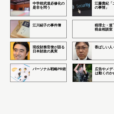
中学校武道必修化の
江藤貴紀「
是非を問う
の事情」
江川紹子の事件簿
税理士・道
税金相談室
現役財務官僚が語る
香ばしい人々r
日本財政の真実
パーソナル戦略PR術
広告やメデ
は動くのか