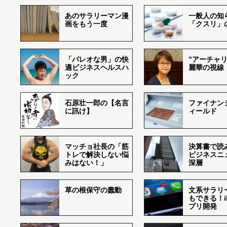
あのサラリーマン漫
一般人の知
画をもう一度
「クスリ」
「パレオな男」の快
”アーチャリ
適ビジネスヘルスハ
麗華の視線
ック
石原壮一郎の【名言
ファイナン
に訊け】
ィールド
マッチョ社長の「筋
決算書で読
トレで解決しない悩
ビジネスニ
みはない！」
深層
草の根保守の蠢動
文系サラリ
もできる！i
プリ開発