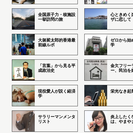
全国原子力・核施設
心ときめく
一挙訪問の旅
ザに恋して
大袈裟太郎的香港最
ゼロから始
前線ルポ
学
「言葉」から見る平
金欠フリー
成政治史
ー、民泊を
現役愛人が説く経済
栄光なき起
学
サラリーマンメンタ
炎上したく
リスト
は、やまや