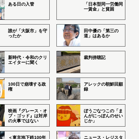
ある日の入管
「日本型同一労働同
一賃金」と貧困
誰が「大阪市」を守
田中優の「第三の
ったか
道」はあるか
新時代・令和のクリ
裁判傍聴記
エイターに聞く
100日で崩壊する政
アレックの朝鮮回顧
権
録
映画『グレース・オ
ぼうごなつこの「ま
ブ・ゴッド』は対岸
んがにっぽんのせい
の火事ではない
じか」
＜東京地下鉄100年
ニュース・レジスタ