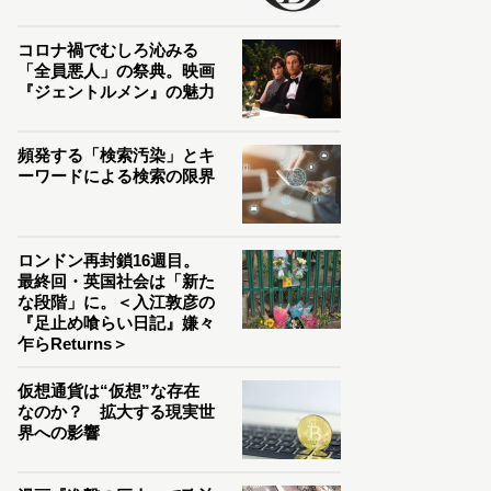
コロナ禍でむしろ沁みる
「全員悪人」の祭典。映画
『ジェントルメン』の魅力
頻発する「検索汚染」とキ
ーワードによる検索の限界
ロンドン再封鎖16週目。
最終回・英国社会は「新た
な段階」に。＜入江敦彦の
『足止め喰らい日記』嫌々
乍らReturns＞
仮想通貨は“仮想”な存在
なのか？ 拡大する現実世
界への影響