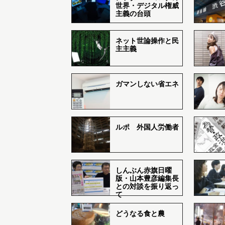
世界・デジタル権威
主義の台頭
ネット世論操作と民
主主義
ガマンしない省エネ
ルポ 外国人労働者
しんぶん赤旗日曜
版・山本豊彦編集長
との対談を振り返っ
て
どうなる食と農