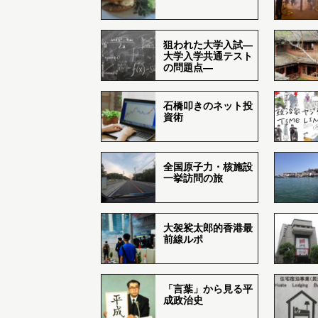
狙われた大学入試―
大学入学共通テスト
の問題点―
石橋叩きのネット投
資術
全国原子力・核施設
一挙訪問の旅
大袈裟太郎的香港最
前線ルポ
「言葉」から見る平
成政治史