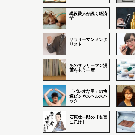
現役愛人が説く経済
学
サラリーマンメンタ
リスト
あのサラリーマン漫
画をもう一度
「パレオな男」の快
適ビジネスヘルスハ
ック
石原壮一郎の【名言
に訊け】