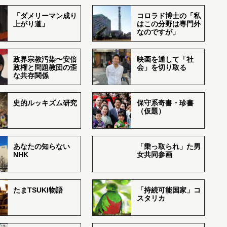
「ダメリーマン成り
コロラド博士の「私
上がり道」
はこの分野は専門外
なのですが」
政界宗教汚染〜安倍
映画を通して「社
政権と問題教団の歪
会」を切り取る
な共存関係
史的ルッキズム研究
保守系奇書・珍書
（仮題）
あなたの知らない
「乗っ取られ」た男
NHK
女共同参画
たまTSUKI物語
「持続可能国家」コ
スタリカ