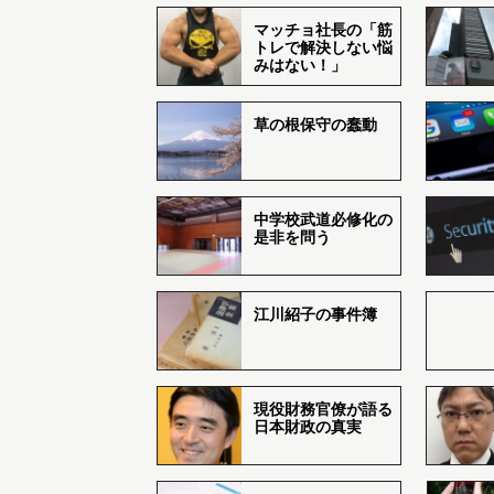
マッチョ社長の「筋
トレで解決しない悩
みはない！」
草の根保守の蠢動
中学校武道必修化の
是非を問う
江川紹子の事件簿
現役財務官僚が語る
日本財政の真実