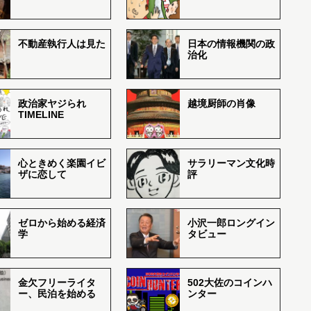
不動産執行人は見た
日本の情報機関の政
治化
政治家ヤジられ
越境厨師の肖像
TIMELINE
心ときめく楽園イビ
サラリーマン文化時
ザに恋して
評
ゼロから始める経済
小沢一郎ロングイン
学
タビュー
金欠フリーライタ
502大佐のコインハ
ー、民泊を始める
ンター