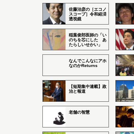
佐藤治彦の［エコノ
スコープ］令和経済
透視鏡
稲葉俊郎医師の「い
のちを芯にした あ
たらしいせかい」
なんでこんなにアホ
なのかReturns
【短期集中連載】政
治と報道
老舗の智慧