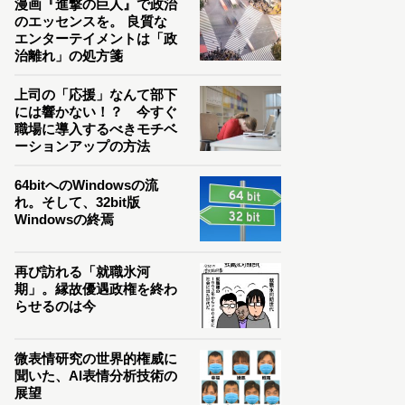
漫画『進撃の巨人』で政治
のエッセンスを。 良質な
エンターテイメントは「政
治離れ」の処方箋
上司の「応援」なんて部下
には響かない！？ 今すぐ
職場に導入するべきモチベ
ーションアップの方法
64bitへのWindowsの流
れ。そして、32bit版
Windowsの終焉
再び訪れる「就職氷河
期」。縁故優遇政権を終わ
らせるのは今
微表情研究の世界的権威に
聞いた、AI表情分析技術の
展望