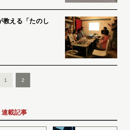
が教える「たのし
1
2
連載記事