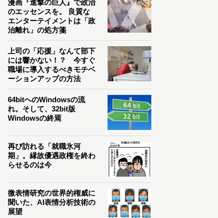
漫画『進撃の巨人』で政治
のエッセンスを。 良質な
エンターテイメントは「政
治離れ」の処方箋
上司の「応援」なんて部下
には響かない！？ 今すぐ
職場に導入するべきモチベ
ーションアップの方法
64bitへのWindowsの流
れ。そして、32bit版
Windowsの終焉
再び訪れる「就職氷河
期」。縁故優遇政権を終わ
らせるのは今
微表情研究の世界的権威に
聞いた、AI表情分析技術の
展望