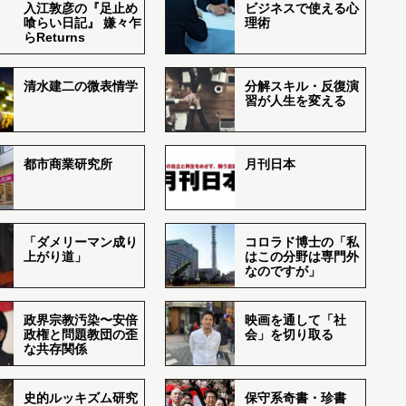
入江敦彦の『足止め
ビジネスで使える心
喰らい日記』 嫌々乍
理術
らReturns
清水建二の微表情学
分解スキル・反復演
習が人生を変える
都市商業研究所
月刊日本
「ダメリーマン成り
コロラド博士の「私
上がり道」
はこの分野は専門外
なのですが」
政界宗教汚染〜安倍
映画を通して「社
政権と問題教団の歪
会」を切り取る
な共存関係
史的ルッキズム研究
保守系奇書・珍書