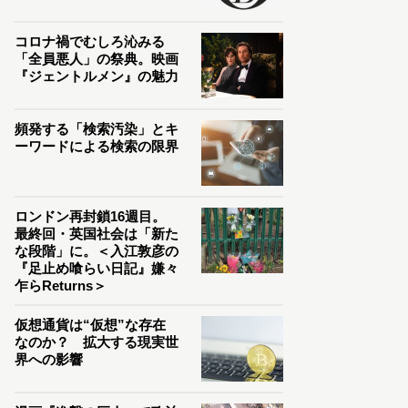
コロナ禍でむしろ沁みる
「全員悪人」の祭典。映画
『ジェントルメン』の魅力
頻発する「検索汚染」とキ
ーワードによる検索の限界
ロンドン再封鎖16週目。
最終回・英国社会は「新た
な段階」に。＜入江敦彦の
『足止め喰らい日記』嫌々
乍らReturns＞
仮想通貨は“仮想”な存在
なのか？ 拡大する現実世
界への影響