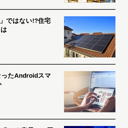
」ではない!?住宅
とは
たAndroidスマ
か