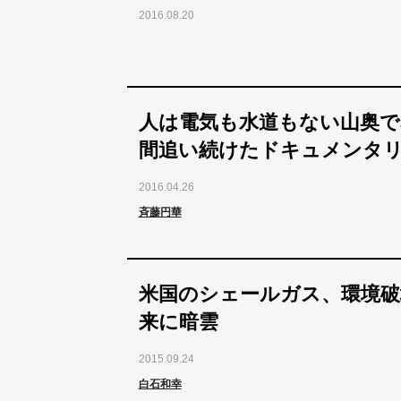
2016.08.20
人は電気も水道もない山奥で暮
間追い続けたドキュメンタ
2016.04.26
斉藤円華
米国のシェールガス、環境破
来に暗雲
2015.09.24
白石和幸