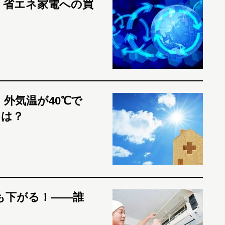
 省エネ家電への買
外気温が40℃で
とは？
も下がる！――誰