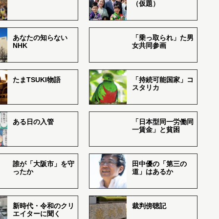
（仮題）
あなたの知らない
「乗っ取られ」た男
NHK
女共同参画
たまTSUKI物語
「持続可能国家」コ
スタリカ
ある日の入管
「日本型同一労働同
一賃金」と貧困
誰が「大阪市」を守
田中優の「第三の
ったか
道」はあるか
新時代・令和のクリ
裁判傍聴記
エイターに聞く