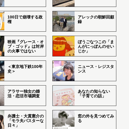
100日で崩壊する政
アレックの朝鮮回顧
権
録
映画『グレース・オ
ぼうごなつこの「ま
ブ・ゴッド』は対岸
んがにっぽんのせい
の火事ではない
じか」
＜東京地下鉄100年
ニュース・レジスタ
史＞
ンス
アラサー独女の婚
あなたの知らない
活・恋活市場調査
「子育ての話」
弁護士・大貫憲介の
窓の外を見つめてみ
「モラ夫バスターな
る
日々」