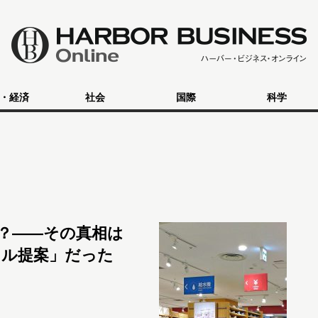
・経済
社会
国際
科学
？――その真相は
イル提案」だった