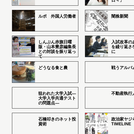
日々」
ルポ 外国人労働者
闇株新聞
しんぶん赤旗日曜
入試改革の
版・山本豊彦編集長
を繰り返さ
との対談を振り返っ
に
て
どうなる食と農
戦うアルバム
狙われた大学入試―
不動産執行
大学入学共通テスト
の問題点―
石橋叩きのネット投
政治家ヤジ
資術
TIMELINE