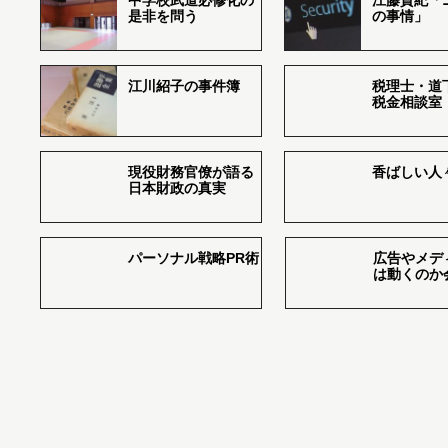
中学校武道必修化の
江藤貴紀「
是非を問う
の事情」
江川紹子の事件簿
税理士・道
税金相談室
現役財務官僚が語る
香ばしい人々r
日本財政の真実
パーソナル戦略PR術
広告やメデ
は動くのか