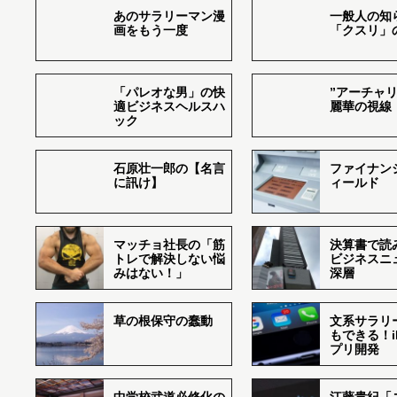
あのサラリーマン漫
一般人の知
画をもう一度
「クスリ」
「パレオな男」の快
”アーチャリ
適ビジネスヘルスハ
麗華の視線
ック
石原壮一郎の【名言
ファイナン
に訊け】
ィールド
マッチョ社長の「筋
決算書で読
トレで解決しない悩
ビジネスニ
みはない！」
深層
草の根保守の蠢動
文系サラリ
もできる！i
プリ開発