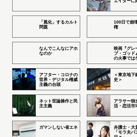
エイターに
「風化」するカルト
100日で崩
問題
権
なんでこんなにアホ
映画『グレ
なのか
ブ・ゴッド
の火事では
アフター・コロナの
＜東京地下鉄
世界・デジタル権威
史＞
主義の台頭
ネット世論操作と民
アラサー独
主主義
活・恋活市
ガマンしない省エネ
弁護士・大
「モラ夫バ