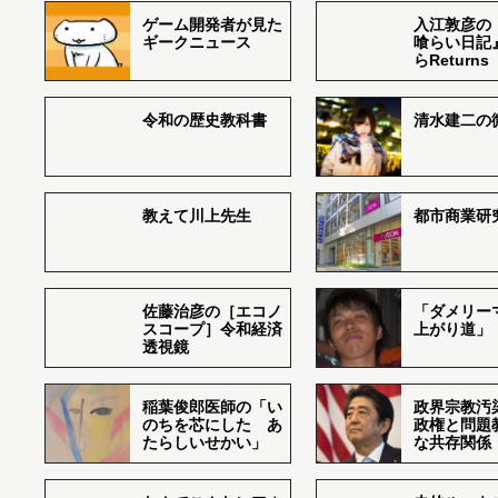
ゲーム開発者が見た
入江敦彦の
ギークニュース
喰らい日記
らReturns
令和の歴史教科書
清水建二の
教えて川上先生
都市商業研
佐藤治彦の［エコノ
「ダメリー
スコープ］令和経済
上がり道」
透視鏡
稲葉俊郎医師の「い
政界宗教汚
のちを芯にした あ
政権と問題
たらしいせかい」
な共存関係