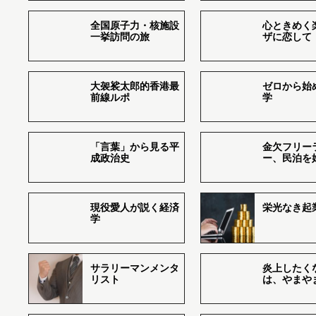
全国原子力・核施設
心ときめく
一挙訪問の旅
ザに恋して
大袈裟太郎的香港最
ゼロから始
前線ルポ
学
「言葉」から見る平
金欠フリー
成政治史
ー、民泊を
現役愛人が説く経済
栄光なき起
学
サラリーマンメンタ
炎上したく
リスト
は、やまや