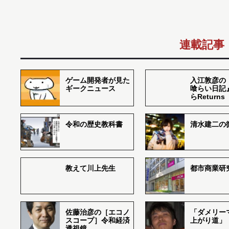
連載記事
ゲーム開発者が見た
入江敦彦の
ギークニュース
喰らい日記
らReturns
令和の歴史教科書
清水建二の
教えて川上先生
都市商業研
佐藤治彦の［エコノ
「ダメリー
スコープ］令和経済
上がり道」
透視鏡