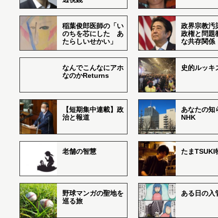
稲葉俊郎医師の「い
政界宗教汚
のちを芯にした あ
政権と問題
たらしいせかい」
な共存関係
なんでこんなにアホ
史的ルッキ
なのかReturns
【短期集中連載】政
あなたの知
治と報道
NHK
老舗の智慧
たまTSUK
野球マンガの聖地を
ある日の入
巡る旅