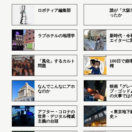
ロボティア編集部
誰が「大阪
ったか
ラブホテルの地理学
新時代・令
エイターに
「風化」するカルト
100日で崩
問題
権
なんでこんなにアホ
映画『グレ
なのか
ブ・ゴッド
の火事では
アフター・コロナの
＜東京地下鉄
世界・デジタル権威
史＞
主義の台頭