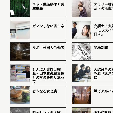
ネット世論操作と民
アラサー独
主主義
活・恋活市
ガマンしない省エネ
弁護士・大
「モラ夫バ
日々」
ルポ 外国人労働者
闇株新聞
しんぶん赤旗日曜
入試改革の
版・山本豊彦編集長
を繰り返さ
との対談を振り返っ
に
て
どうなる食と農
戦うアルバム
狙われた大学入試―
不動産執行