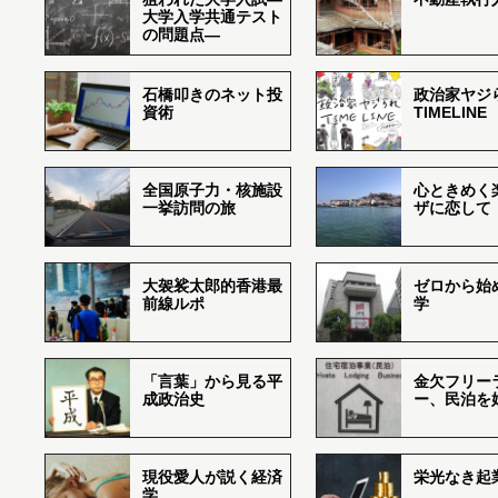
大学入学共通テスト
の問題点―
石橋叩きのネット投
政治家ヤジ
資術
TIMELINE
全国原子力・核施設
心ときめく
一挙訪問の旅
ザに恋して
大袈裟太郎的香港最
ゼロから始
前線ルポ
学
「言葉」から見る平
金欠フリー
成政治史
ー、民泊を
現役愛人が説く経済
栄光なき起
学