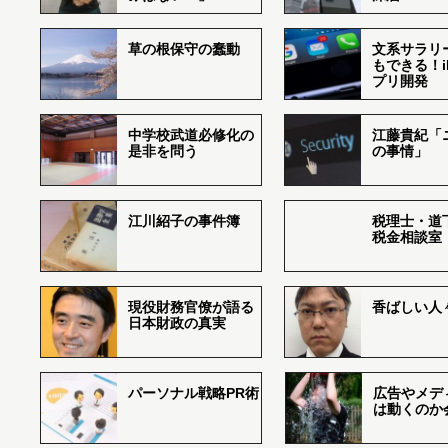
草の根保守の蠢動
文系サラリ
もできる！i
プリ開発
中学校武道必修化の
江藤貴紀「
是非を問う
の事情」
江川紹子の事件簿
税理士・道
税金相談室
現役財務官僚が語る
香ばしい人々r
日本財政の真実
パーソナル戦略PR術
広告やメデ
は動くのか