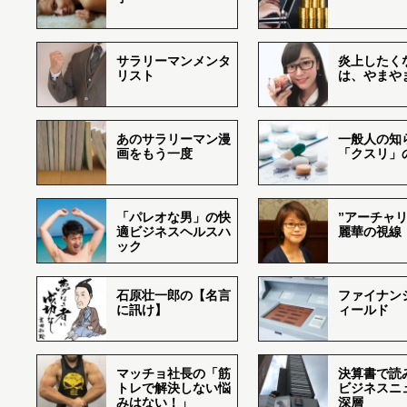
サラリーマンメンタ
炎上したく
リスト
は、やまや
あのサラリーマン漫
一般人の知
画をもう一度
「クスリ」
「パレオな男」の快
”アーチャリ
適ビジネスヘルスハ
麗華の視線
ック
石原壮一郎の【名言
ファイナン
に訊け】
ィールド
マッチョ社長の「筋
決算書で読
トレで解決しない悩
ビジネスニ
みはない！」
深層