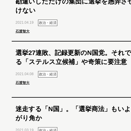
勘違いしただけの集団に選挙を愚弄さ
けない
2021.04.19
政治・経済
石渡智大
選挙27連敗、記録更新のN国党。それ
る「ステルス立候補」や奇策に要注意
2021.04.08
政治・経済
石渡智大
迷走する「N国」。「選挙商法」もい
がり角か
2021.03.19
政治・経済