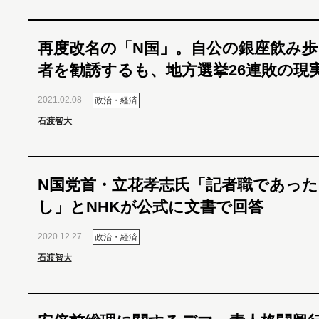
再度改名の「N国」。自公の銀座飲み歩
者を勧誘するも、地方選挙26連敗の現
2021.02.08
政治・経済
石渡智大
N国党首・立花孝志氏「記者職であっ
し」とNHKが公式に文書で回答
2020.12.27
政治・経済
石渡智大