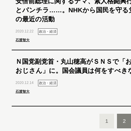
安倍前総理に関するデマ、素人格闘興
とパンチラ……。NHKから国民を守る
の最近の活動
2020.12.22
政治・経済
石渡智大
Ｎ国党副党首・丸山穂高がＳＮＳで「
おじさん」に。国会議員は何をすべき
2020.12.14
政治・経済
石渡智大
1
2