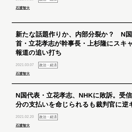
石渡智大
新たな話題作りか、内部分裂か？ N国
首・立花孝志が幹事長・上杉隆にスキ
報道の追い打ち
2021.03.07
政治・経済
石渡智大
N国代表・立花孝志、NHKに敗訴。受信
分の支払いを命じられるも裁判官に逆
2021.02.20
政治・経済
石渡智大