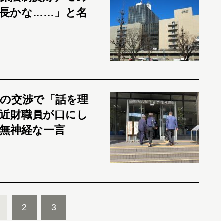
長かな……」と名
の交渉で「話を理
近財職員が口にし
無神経な一言
2
3