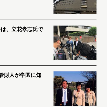
のは、立花孝志氏で
管財人が学園に知