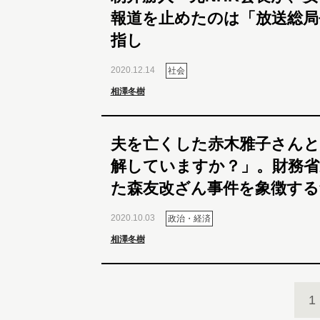
報道を止めたのは「放送総局
指し
2020.12.14
社会
相澤冬樹
夫を亡くした赤木雅子さんと
解していますか？」。財務省
た森友改ざん事件を象徴する
2020.10.03
政治・経済
相澤冬樹
1