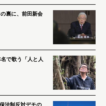
”の裏に、前田新会
本名で歌う「人と人
安保法制反対デモの