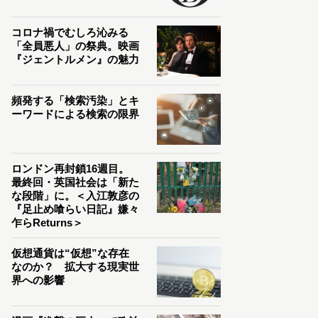
コロナ禍でむしろ沁みる
「全員悪人」の祭典。映画
『ジェントルメン』の魅力
頻発する「検索汚染」とキ
ーワードによる検索の限界
ロンドン再封鎖16週目。
最終回・英国社会は「新た
な段階」に。＜入江敦彦の
『足止め喰らい日記』嫌々
乍らReturns＞
仮想通貨は“仮想”な存在
なのか？ 拡大する現実世
界への影響