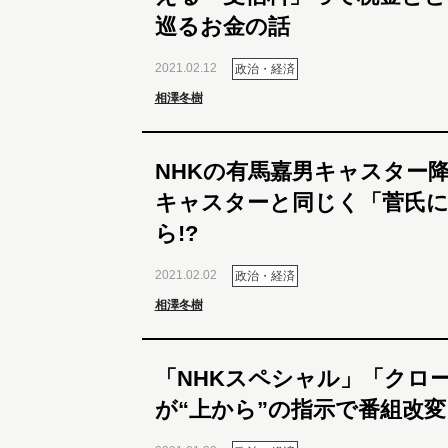
巡るお金の話
2021.02.12
政治・経済
相澤冬樹
NHKの有馬嘉男キャスター
キャスターと同じく「菅氏
ら!?
2021.02.02
政治・経済
相澤冬樹
「NHKスペシャル」「クロ
が“上から”の指示で番組改変!