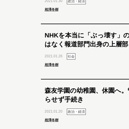
2021.01.30
政治・経済
相澤冬樹
NHKを本当に「ぶっ壊す」
はなく報道部門出身の上層部
2021.01.26
社会
相澤冬樹
森友学園の幼稚園、休園へ。
らせず手続き
2021.01.20
政治・経済
相澤冬樹