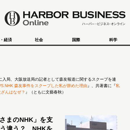
・経済
社会
国際
科学
HKに入局、大阪放送局の記者として森友報道に関するスクープを連
VS.NHK 森友事件をスクープした私が辞めた理由
』、共著書に『
私
改ざんはなぜ？
』（ともに文藝春秋）
さまのNHK」を支
う違う？ NHKを