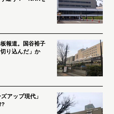
降板報道。国谷裕子
に切り込んだ」か
ーズアップ現代」
?