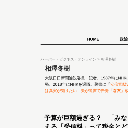
HOME
政治
ハーバー・ビジネス・オンライン
相澤冬樹
相澤冬樹
大阪日日新聞論説委員・記者。1987年にN
発。2018年にNHKを退職。著書に『
安倍官邸
は真実が知りたい 夫が遺書で告発「森友」
予算が巨額過ぎる？ 「みな
える「受信料」って税金とど