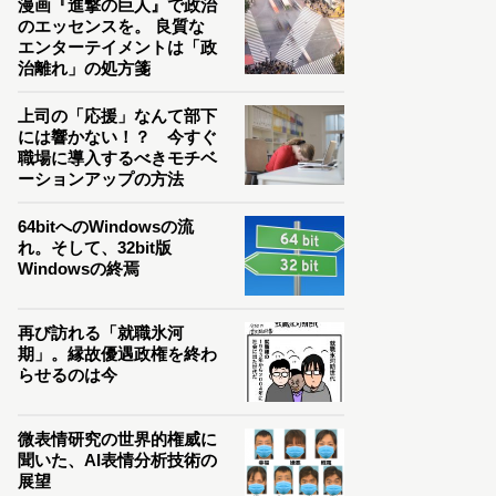
漫画『進撃の巨人』で政治
のエッセンスを。 良質な
エンターテイメントは「政
治離れ」の処方箋
上司の「応援」なんて部下
には響かない！？ 今すぐ
職場に導入するべきモチベ
ーションアップの方法
64bitへのWindowsの流
れ。そして、32bit版
Windowsの終焉
再び訪れる「就職氷河
期」。縁故優遇政権を終わ
らせるのは今
微表情研究の世界的権威に
聞いた、AI表情分析技術の
展望