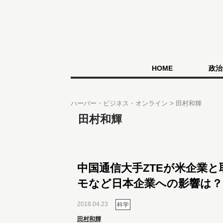
HOME
政治
ハーバー・ビジネス・オンライン
田村和輝
田村和輝
中国通信大手ZTEが米企業と
モなど日本企業への影響は？
2018.04.23
科学
田村和輝