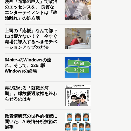
漫画『進撃の巨人』で政治
のエッセンスを。 良質な
エンターテイメントは「政
治離れ」の処方箋
上司の「応援」なんて部下
には響かない！？ 今すぐ
職場に導入するべきモチベ
ーションアップの方法
64bitへのWindowsの流
れ。そして、32bit版
Windowsの終焉
再び訪れる「就職氷河
期」。縁故優遇政権を終わ
らせるのは今
微表情研究の世界的権威に
聞いた、AI表情分析技術の
展望