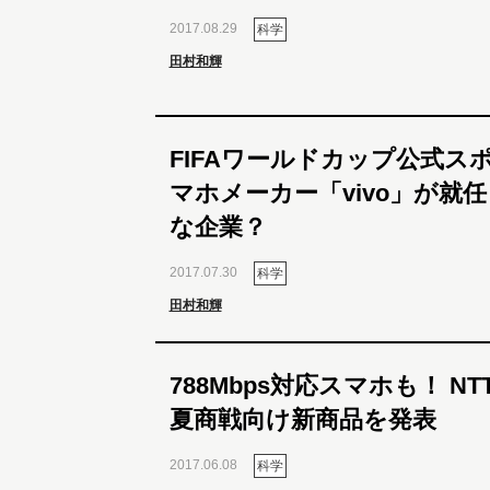
2017.08.29
科学
田村和輝
FIFAワールドカップ公式ス
マホメーカー「vivo」が就
な企業？
2017.07.30
科学
田村和輝
788Mbps対応スマホも！ NT
夏商戦向け新商品を発表
2017.06.08
科学