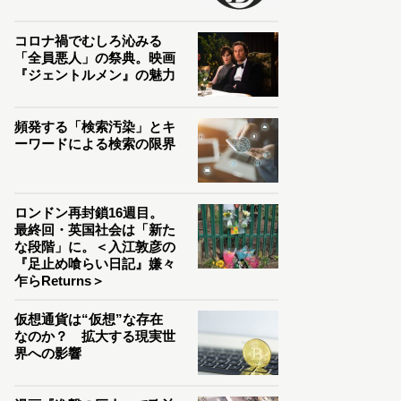
コロナ禍でむしろ沁みる
「全員悪人」の祭典。映画
『ジェントルメン』の魅力
頻発する「検索汚染」とキ
ーワードによる検索の限界
ロンドン再封鎖16週目。
最終回・英国社会は「新た
な段階」に。＜入江敦彦の
『足止め喰らい日記』嫌々
乍らReturns＞
仮想通貨は“仮想”な存在
なのか？ 拡大する現実世
界への影響