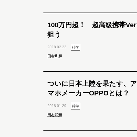
100万円超！ 超高級携帯Ve
狙う
2018.02.23
科学
田村和輝
ついに日本上陸を果たす、ア
マホメーカーOPPOとは？
2018.01.29
科学
田村和輝