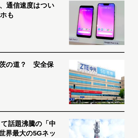
表、通信速度はつい
マホも
も茨の道？ 安全保
して話題沸騰の「中
世界最大の5Gネッ