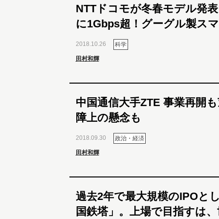
NTTドコモが冬春モデル発
に1Gbps超！グーグル製ス
2018.10.26
科学
田村和輝
中国通信大手ZTE 事業再開
障上の懸念も
2018.09.30
政治・経済
田村和輝
過去2年で最大規模のIPOと
国鉄塔」。上場で目指すは、