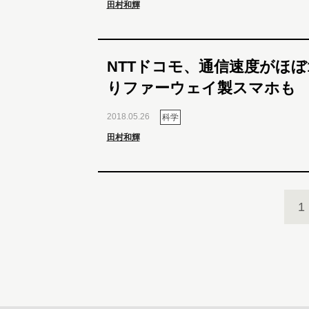
田村和輝
NTTドコモ、通信速度がほぼ1
りファーウェイ製スマホも
2018.05.26
科学
田村和輝
1