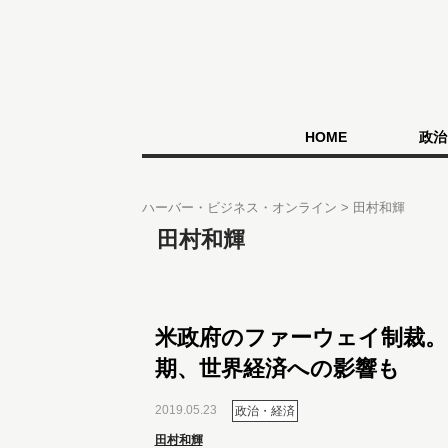
HOME
政治
ハーバー・ビジネス・オンライン
田村和輝
田村和輝
米政府のファーウェイ制裁。
期、世界経済への影響も
2019.05.23
政治・経済
田村和輝