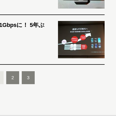
Gbpsに！ 5年ぶ
2
3