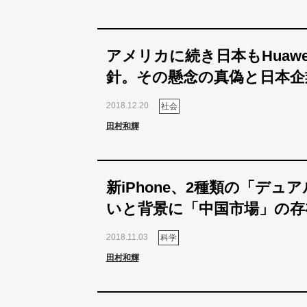
アメリカに続き日本もHuawe
針。その懸念の真偽と日本企
2018.12.20
社会
田村和輝
新iPhone、2種類の「デュ
いと背景に「中国市場」の存
2018.11.03
科学
田村和輝