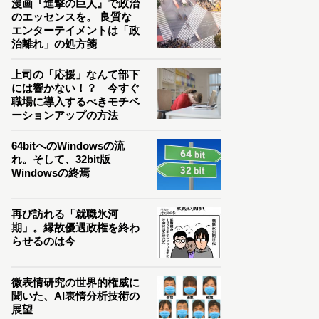
漫画『進撃の巨人』で政治
のエッセンスを。 良質な
エンターテイメントは「政
治離れ」の処方箋
上司の「応援」なんて部下
には響かない！？ 今すぐ
職場に導入するべきモチベ
ーションアップの方法
64bitへのWindowsの流
れ。そして、32bit版
Windowsの終焉
再び訪れる「就職氷河
期」。縁故優遇政権を終わ
らせるのは今
微表情研究の世界的権威に
聞いた、AI表情分析技術の
展望