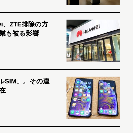
i、ZTE排除の方
業も被る影響
アルSIM」。その違
在