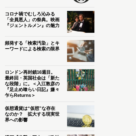
コロナ禍でむしろ沁みる
「全員悪人」の祭典。映画
『ジェントルメン』の魅力
頻発する「検索汚染」とキ
ーワードによる検索の限界
ロンドン再封鎖16週目。
最終回・英国社会は「新た
な段階」に。＜入江敦彦の
『足止め喰らい日記』嫌々
乍らReturns＞
仮想通貨は“仮想”な存在
なのか？ 拡大する現実世
界への影響