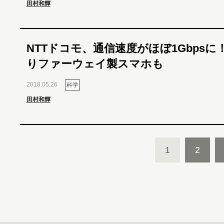
田村和輝
NTTドコモ、通信速度がほぼ1Gbpsに！
りファーウェイ製スマホも
2018.05.26
科学
田村和輝
1
2