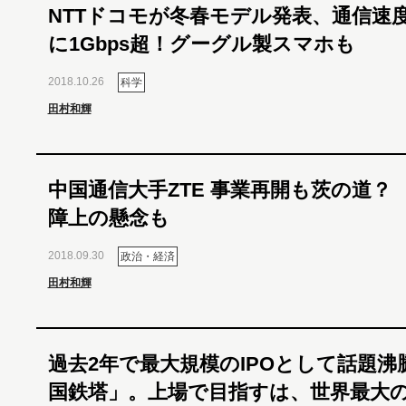
NTTドコモが冬春モデル発表、通信速
に1Gbps超！グーグル製スマホも
2018.10.26
科学
田村和輝
中国通信大手ZTE 事業再開も茨の道？
障上の懸念も
2018.09.30
政治・経済
田村和輝
過去2年で最大規模のIPOとして話題沸
国鉄塔」。上場で目指すは、世界最大の