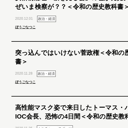
ぜいま検察が？？＜令和の歴史教科書
2020.12.01
政治・経済
ぼうごなつこ
突っ込んではいけない菅政権＜令和の
書＞
2020.11.28
政治・経済
ぼうごなつこ
高性能マスク姿で来日したトーマス・
IOC会長、恐怖の4日間＜令和の歴史教