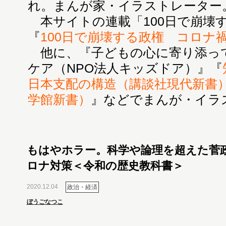
れ。まんが家・イラストレーター
本サイトの連載「100日で崩壊
『
100日で崩壊する政権 コロナ
他に、『子どもの心に寄り添っ
ケア（NPO法人キッズドア）』『
日本支配の構造（講談社現代新書
学館新書）
』などでまんが・イラ
もはやホラー。科学や論理を超えた菅
ロナ対策＜令和の歴史教科書＞
2020.12.04
政治・経済
ぼうごなつこ