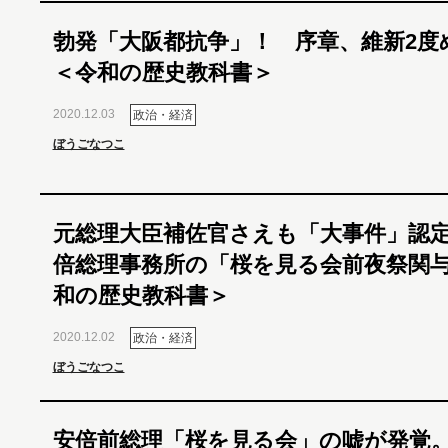
勃発「大阪都抗争」！ 序章、維新2度
＜令和の歴史教科書＞
2020.12.03
政治・経済
ぼうごなつこ
元総理大臣補佐官さえも「大事件」認
倍総理事務所の「桜を見る会前夜祭関
和の歴史教科書＞
2020.12.02
政治・経済
ぼうごなつこ
安倍前総理「桜を見る会」の嘘が発覚