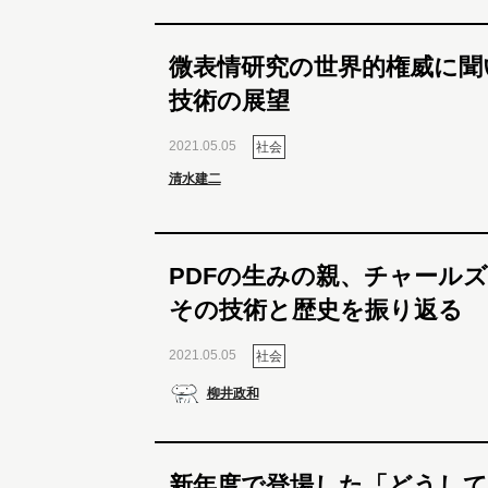
微表情研究の世界的権威に聞
技術の展望
2021.05.05
社会
清水建二
PDFの生みの親、チャール
その技術と歴史を振り返る
2021.05.05
社会
柳井政和
新年度で登場した「どうし