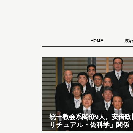
HOME
政治
統一教会系閣僚9人。安倍
リチュアル・偽科学」関係