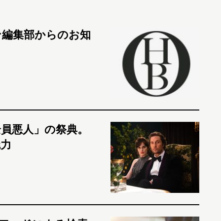
ン編集部からのお知
員悪人」の祭典。
力