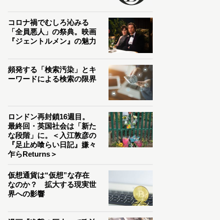
コロナ禍でむしろ沁みる
「全員悪人」の祭典。映画
『ジェントルメン』の魅力
頻発する「検索汚染」とキ
ーワードによる検索の限界
ロンドン再封鎖16週目。
最終回・英国社会は「新た
な段階」に。＜入江敦彦の
『足止め喰らい日記』嫌々
乍らReturns＞
仮想通貨は“仮想”な存在
なのか？ 拡大する現実世
界への影響