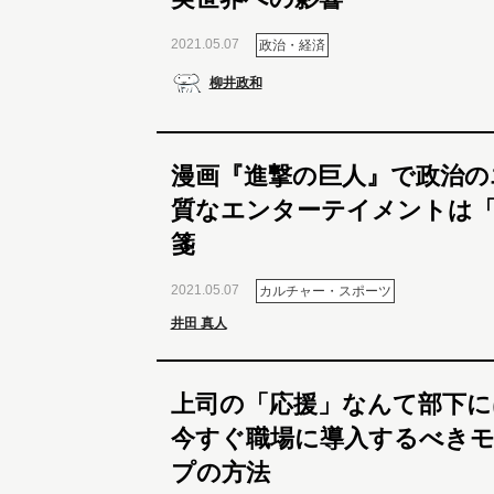
2021.05.07
政治・経済
柳井政和
漫画『進撃の巨人』で政治の
質なエンターテイメントは「
箋
2021.05.07
カルチャー・スポーツ
井田 真人
上司の「応援」なんて部下
今すぐ職場に導入するべき
プの方法