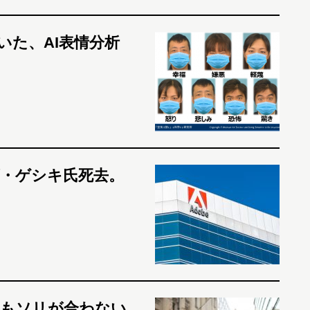
いた、AI表情分析
ズ・ゲシキ氏死去。
てもソリが合わない