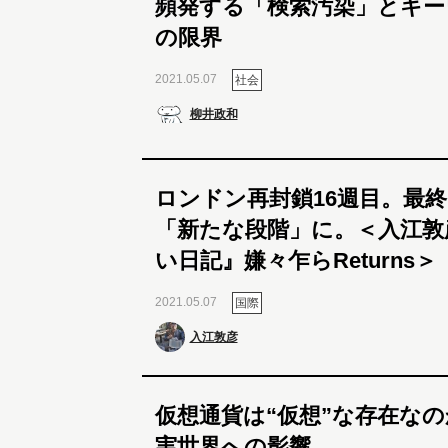
頻発する「検索汚染」とキー
の限界
2021.05.07
社会
柳井政和
ロンドン再封鎖16週目。最
「新たな段階」に。＜入江敦
い日記』嫌々乍らReturns＞
2021.05.07
国際
入江敦彦
仮想通貨は“仮想”な存在な
実世界への影響