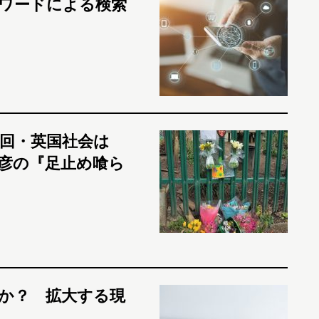
ワードによる検索
終回・英国社会は
彦の『足止め喰ら
のか？ 拡大する現