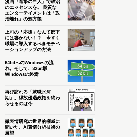
漫画『進撃の巨人』で政治
のエッセンスを。 良質な
エンターテイメントは「政
治離れ」の処方箋
上司の「応援」なんて部下
には響かない！？ 今すぐ
職場に導入するべきモチベ
ーションアップの方法
64bitへのWindowsの流
れ。そして、32bit版
Windowsの終焉
再び訪れる「就職氷河
期」。縁故優遇政権を終わ
らせるのは今
微表情研究の世界的権威に
聞いた、AI表情分析技術の
展望