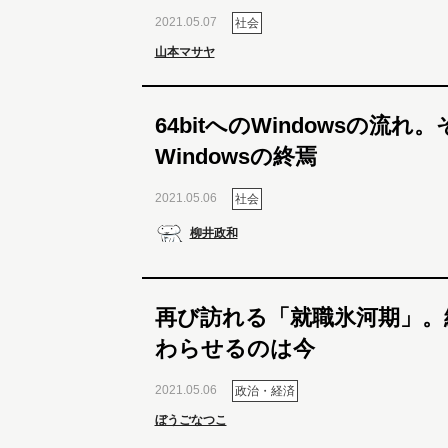
2021.05.07
社会
山本マサヤ
64bitへのWindowsの流れ。
Windowsの終焉
2021.05.06
社会
柳井政和
再び訪れる「就職氷河期」。
わらせるのは今
2021.05.06
政治・経済
ぼうごなつこ