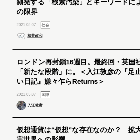
頻発する「検索汚染」とキーワードに
の限界
2021.05.07
社会
柳井政和
ロンドン再封鎖16週目。最終回・英国
「新たな段階」に。＜入江敦彦の『足
い日記』嫌々乍らReturns＞
2021.05.07
国際
入江敦彦
仮想通貨は“仮想”な存在なのか？ 拡
実世界への影響