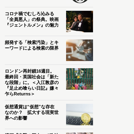
コロナ禍でむしろ沁みる
「全員悪人」の祭典。映画
『ジェントルメン』の魅力
頻発する「検索汚染」とキ
ーワードによる検索の限界
ロンドン再封鎖16週目。
最終回・英国社会は「新た
な段階」に。＜入江敦彦の
『足止め喰らい日記』嫌々
乍らReturns＞
仮想通貨は“仮想”な存在
なのか？ 拡大する現実世
界への影響