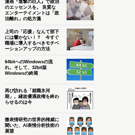
漫画『進撃の巨人』で政治
のエッセンスを。 良質な
エンターテイメントは「政
治離れ」の処方箋
上司の「応援」なんて部下
には響かない！？ 今すぐ
職場に導入するべきモチベ
ーションアップの方法
64bitへのWindowsの流
れ。そして、32bit版
Windowsの終焉
再び訪れる「就職氷河
期」。縁故優遇政権を終わ
らせるのは今
微表情研究の世界的権威に
聞いた、AI表情分析技術の
展望