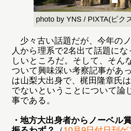
photo by YNS / PIXTA(ピ
少々古い話題だが、今年のノ
人から理系で2名出て話題にな
しいところだ。そして、そん
ついて興味深い考察記事があ
は山梨大出身で、梶田隆章氏
でないということについて論
事である。
・地方大出身者からノーベル賞
振るわず？
（
10月9日付日刊