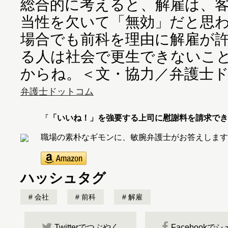
総合的に考えると、解雇は、
当性を欠いて「無効」だと思
場合でも前科を理由に解雇が
る人は社会で更生できないこ
からね。＜文・協力／弁護士
弁護士ドットコム
『
「いいね！」を強要する上司に慰謝料を請求でき
職場の素朴なギモンに、敏腕弁護士がお答えします
ハッシュタグ
会社
前科
解雇
Twitterでつぶやく
Facebookで