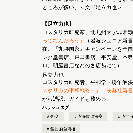
ところが多い。＜文／足立力也＞
【足立力也】
コスタリカ研究家、北九州大学非常勤
ってなんだろう』
（岩波ジュニア新書
在、『丸腰国家』キャンペーンを全国
ンク堂書店、戸田書店、平安堂、谷島
ロ、明屋書店などの各店舗にて）。
足立力也
コスタリカ研究者、平和学・紛争解決
スタリカの平和戦略～』（扶桑社新書
から通訳、ガイドも務める。
ハッシュタグ
外交
安保関連法案
安全
集団的自衛権