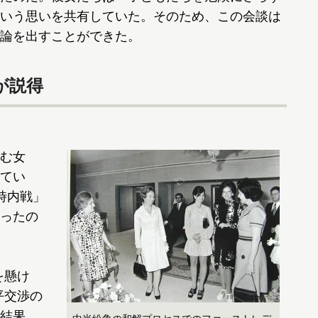
いう思いを共有していた。そのため、この会談は
論を出すことができた。
が説得
む女
てい
時内戦」
ったの
を懸け
平交渉の
結果、