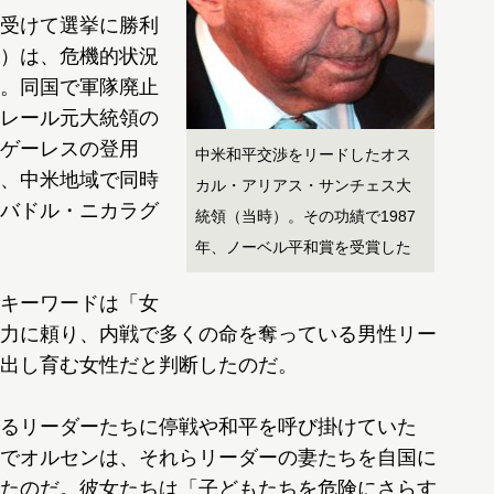
受けて選挙に勝利
）は、危機的状況
。同国で軍隊廃止
レール元大統領の
ゲーレスの登用
中米和平交渉をリードしたオス
、中米地域で同時
カル・アリアス・サンチェス大
バドル・ニカラグ
統領（当時）。その功績で1987
年、ノーベル平和賞を受賞した
キーワードは「女
力に頼り、内戦で多くの命を奪っている男性リー
出し育む女性だと判断したのだ。
るリーダーたちに停戦や和平を呼び掛けていた
でオルセンは、それらリーダーの妻たちを自国に
たのだ。彼女たちは「子どもたちを危険にさらす