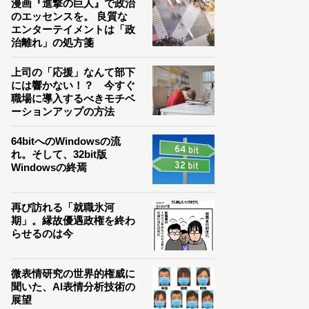
漫画『進撃の巨人』で政治
のエッセンスを。 良質な
エンターテイメントは「政
治離れ」の処方箋
上司の「応援」なんて部下
には響かない！？ 今すぐ
職場に導入するべきモチベ
ーションアップの方法
64bitへのWindowsの流
れ。そして、32bit版
Windowsの終焉
再び訪れる「就職氷河
期」。縁故優遇政権を終わ
らせるのは今
微表情研究の世界的権威に
聞いた、AI表情分析技術の
展望