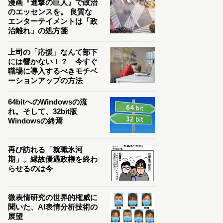
漫画『進撃の巨人』で政治
のエッセンスを。 良質な
エンターテイメントは「政
治離れ」の処方箋
上司の「応援」なんて部下
には響かない！？ 今すぐ
職場に導入するべきモチベ
ーションアップの方法
64bitへのWindowsの流
れ。そして、32bit版
Windowsの終焉
再び訪れる「就職氷河
期」。縁故優遇政権を終わ
らせるのは今
微表情研究の世界的権威に
聞いた、AI表情分析技術の
展望