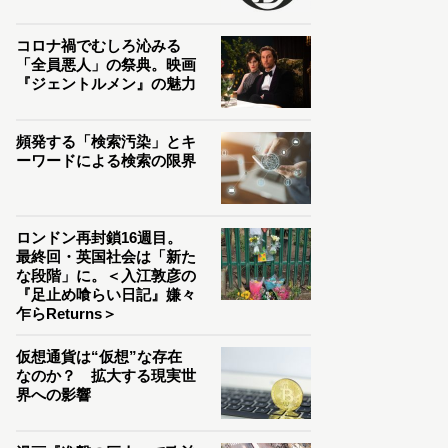
コロナ禍でむしろ沁みる
「全員悪人」の祭典。映画
『ジェントルメン』の魅力
頻発する「検索汚染」とキ
ーワードによる検索の限界
ロンドン再封鎖16週目。
最終回・英国社会は「新た
な段階」に。＜入江敦彦の
『足止め喰らい日記』嫌々
乍らReturns＞
仮想通貨は“仮想”な存在
なのか？ 拡大する現実世
界への影響