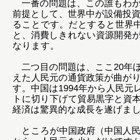
一番の問題は、この誰もわか
前提として、世界中が設備投
ることです。だとすると世界
と、消費しきれない資源開発
なります。
二つ目の問題は、ここ20年
えた人民元の通貨政策が曲が
す。中国は1994年から人民
トに切り下げて貿易黒字と資
経済は驚異的な成長を遂げま
ところが中国政府（中国人民