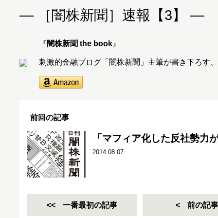
― ［闇株新聞］速報【3】 ―
『
闇株新聞 the book
』
刺激的金融ブログ「闇株新聞」主筆が書き下ろす、
前回の記事
「マフィア化した反社勢力
2014.08.07
一番最初の記事
前の記