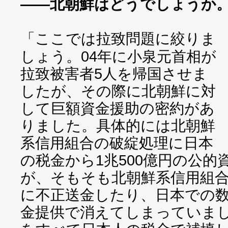
――北朝鮮はどうでしょうか
「ここでは拉致問題に絞りま
しょう。04年に小泉元首相が
拉致被害者5人を帰国させま
したが、その際に北朝鮮に対
して巨額資金援助の密約があ
りました。具体的には北朝鮮
系信用組合の破綻処理に日本
の税金から1兆500億円の公
が、そもそも北朝鮮系信用組
に不正送金したり、日本での
金提供で消えてしまっていま