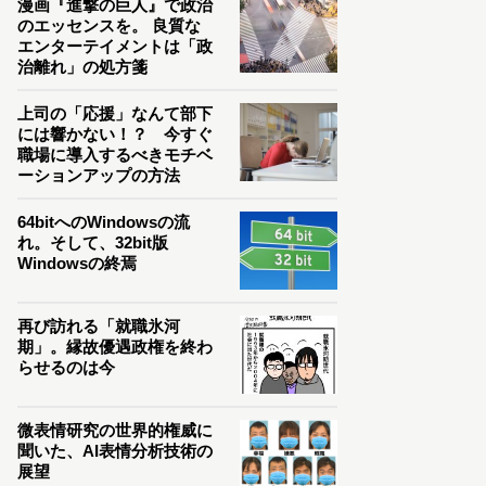
漫画『進撃の巨人』で政治
のエッセンスを。 良質な
エンターテイメントは「政
治離れ」の処方箋
上司の「応援」なんて部下
には響かない！？ 今すぐ
職場に導入するべきモチベ
ーションアップの方法
64bitへのWindowsの流
れ。そして、32bit版
Windowsの終焉
再び訪れる「就職氷河
期」。縁故優遇政権を終わ
らせるのは今
微表情研究の世界的権威に
聞いた、AI表情分析技術の
展望