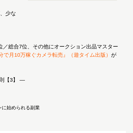
、少な
位／総合7位、その他にオークション出品マスター
5分で月10万稼ぐカメラ転売』（遊タイム出版）
が
則【3】 ―
』
ンに始められる副業