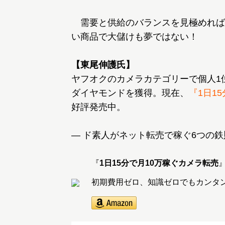
需要と供給のバランスを見極めれば
い商品で大儲けも夢ではない！
【東尾伸護氏】
ヤフオクのカメラカテゴリーで個人1
ダイヤモンドを獲得。現在、
『1日1
好評発売中。
― ド素人がネット転売で稼ぐ6つの鉄
『
1日15分で月10万稼ぐカメラ転売
初期費用ゼロ、知識ゼロでもカンタ