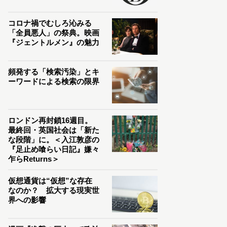
コロナ禍でむしろ沁みる
「全員悪人」の祭典。映画
『ジェントルメン』の魅力
頻発する「検索汚染」とキ
ーワードによる検索の限界
ロンドン再封鎖16週目。
最終回・英国社会は「新た
な段階」に。＜入江敦彦の
『足止め喰らい日記』嫌々
乍らReturns＞
仮想通貨は“仮想”な存在
なのか？ 拡大する現実世
界への影響