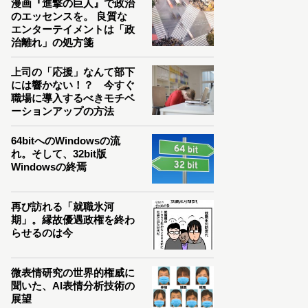
漫画『進撃の巨人』で政治
のエッセンスを。 良質な
エンターテイメントは「政
治離れ」の処方箋
上司の「応援」なんて部下
には響かない！？ 今すぐ
職場に導入するべきモチベ
ーションアップの方法
64bitへのWindowsの流
れ。そして、32bit版
Windowsの終焉
再び訪れる「就職氷河
期」。縁故優遇政権を終わ
らせるのは今
微表情研究の世界的権威に
聞いた、AI表情分析技術の
展望