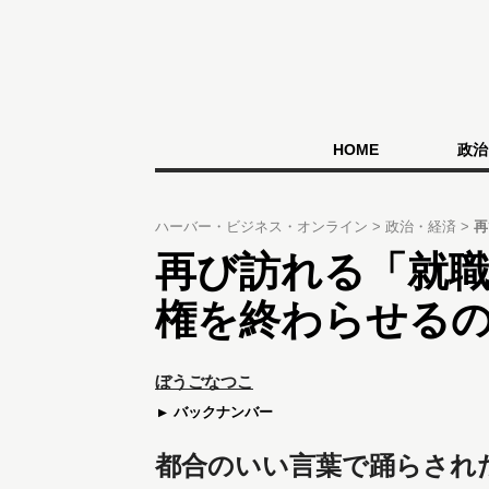
HOME
政治
ハーバー・ビジネス・オンライン
政治・経済
再
再び訪れる「就職
権を終わらせる
ぼうごなつこ
バックナンバー
都合のいい言葉で踊らされ