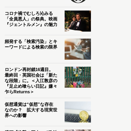
コロナ禍でむしろ沁みる
「全員悪人」の祭典。映画
『ジェントルメン』の魅力
頻発する「検索汚染」とキ
ーワードによる検索の限界
ロンドン再封鎖16週目。
最終回・英国社会は「新た
な段階」に。＜入江敦彦の
『足止め喰らい日記』嫌々
乍らReturns＞
仮想通貨は“仮想”な存在
なのか？ 拡大する現実世
界への影響