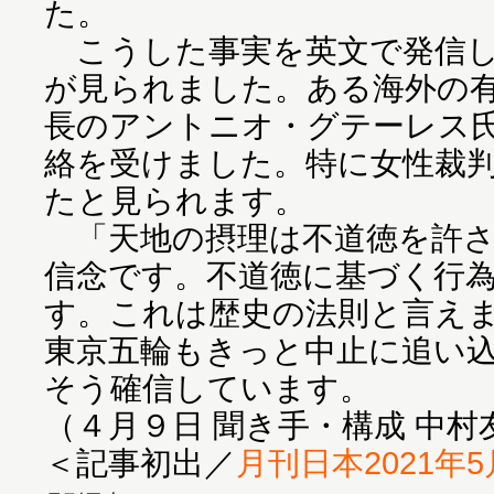
た。
こうした事実を英文で発信し
が見られました。ある海外の
長のアントニオ・グテーレス
絡を受けました。特に女性裁
たと見られます。
「天地の摂理は不道徳を許さ
信念です。不道徳に基づく行
す。これは歴史の法則と言え
東京五輪もきっと中止に追い
そう確信しています。
（４月９日 聞き手・構成 中村
＜記事初出／
月刊日本2021年