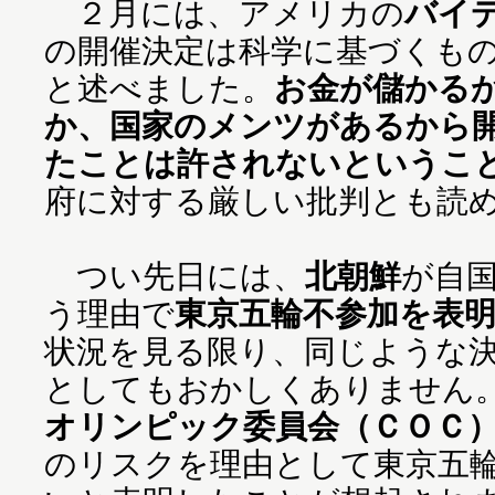
２月には、アメリカの
バイ
の開催決定は科学に基づくも
と述べました。
お金が儲かる
か、国家のメンツがあるから
たことは許されないというこ
府に対する厳しい批判とも読
つい先日には、
北朝鮮
が自
う理由で
東京五輪不参加を表
状況を見る限り、同じような
としてもおかしくありません
オリンピック委員会（ＣＯＣ
のリスクを理由として東京五