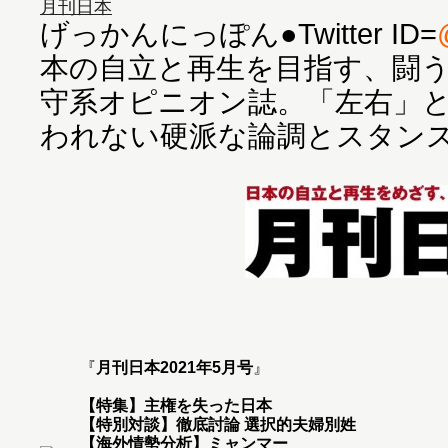
月刊日本
げっかんにっぽん●Twitter ID=
本の自立と再生を目指す、闘
守系オピニオン誌。「左右」
われない硬派な論調とスタン
『
月刊日本2021年5月号
』
【特集】主権を失った日本
【特別対談】徹底討論 選択的夫婦別姓
【海外情勢分析】ミャンマー