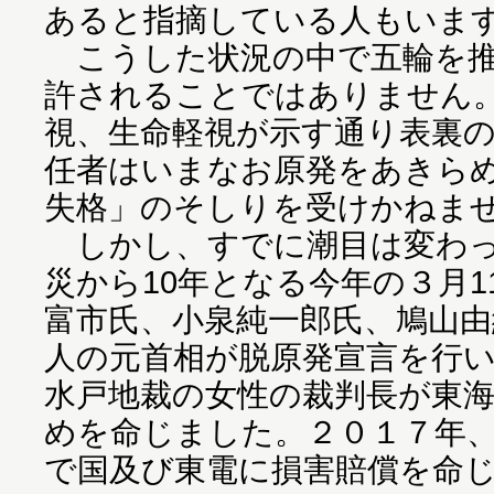
あると指摘している人もいま
こうした状況の中で五輪を推
許されることではありません
視、生命軽視が示す通り表裏
任者はいまなお原発をあきら
失格」のそしりを受けかねま
しかし、すでに潮目は変わっ
災から10年となる今年の３月
富市氏、小泉純一郎氏、鳩山由
人の元首相が脱原発宣言を行い
水戸地裁の女性の裁判長が東
めを命じました。２０１７年
で国及び東電に損害賠償を命