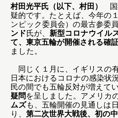
村田光平氏（以下、村田）
国
疑的です。たとえば、今年の
ンピック委員会）の最古参委
ンド
氏が、
新型コロナウイル
て、東京五輪が開催される確
ました。
同じく１月に、イギリスの
日本におけるコロナの感染状
民の間でも五輪反対が増えて
疑問
を呈しました。アメリカ
ムズ
も、五輪開催の見通しは
り、
第二次世界大戦後、初の