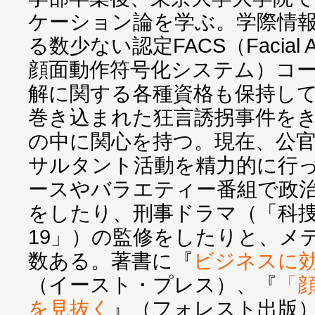
ケーション論を学ぶ。学際情
る数少ない認定FACS（Facial Acti
顔面動作符号化システム）コ
解に関する各種資格も保持して
巻き込まれた狂言誘拐事件を
の中に関心を持つ。現在、公
サルタント活動を精力的に行
ースやバラエティー番組で政
をしたり、刑事ドラマ（「科捜
19」）の監修をしたりと、メ
数ある。著書に『
ビジネスに
（イースト・プレス）、『
「
を見抜く
』（フォレスト出版