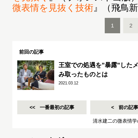
微表情を見抜く技術
』（飛鳥
1
2
前回の記事
王室での処遇を”暴露”した
み取ったものとは
2021.03.12
一番最初の記事
前の記
清水建二の微表情学