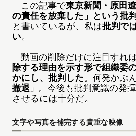
この記事で
東京新聞・原田
の責任を放棄した」という批
と書いているが、私は
批判で
い
。
動画の削除だけに注目すれば
除する理由を示す形で組織委
かにし、批判した
。何発かぶ
撤退
」。今後も批判意識の発
させるには十分だ。
文字や写真を補完する貴重な映像