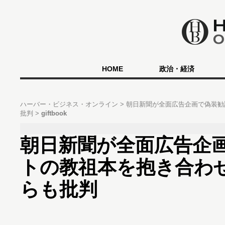
HOME
政治・経済
ハーバー・ビジネス・オンライン
朝日新聞が全面広告企画で偽装勧
批判
giftbook
朝日新聞が全面広告企
トの教祖本を抱き合わ
らも批判