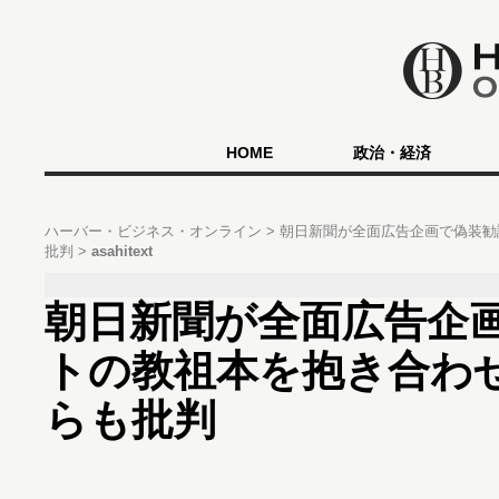
HOME
政治・経済
ハーバー・ビジネス・オンライン
朝日新聞が全面広告企画で偽装勧
批判
asahitext
朝日新聞が全面広告企
トの教祖本を抱き合わ
らも批判