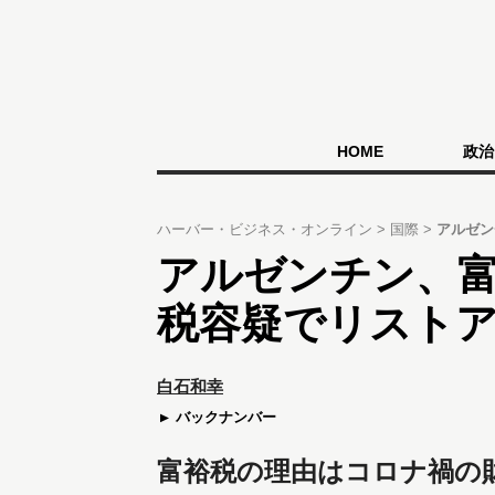
HOME
政治
ハーバー・ビジネス・オンライン
国際
アルゼン
アルゼンチン、
税容疑でリスト
白石和幸
バックナンバー
富裕税の理由はコロナ禍の