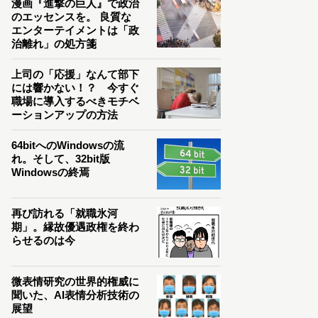
漫画『進撃の巨人』で政治
のエッセンスを。 良質な
エンターテイメントは「政
治離れ」の処方箋
上司の「応援」なんて部下
には響かない！？ 今すぐ
職場に導入するべきモチベ
ーションアップの方法
64bitへのWindowsの流
れ。そして、32bit版
Windowsの終焉
再び訪れる「就職氷河
期」。縁故優遇政権を終わ
らせるのは今
微表情研究の世界的権威に
聞いた、AI表情分析技術の
展望