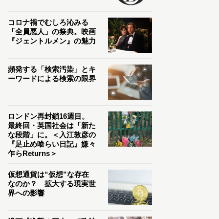
コロナ禍でむしろ沁みる
「全員悪人」の祭典。映画
『ジェントルメン』の魅力
頻発する「検索汚染」とキ
ーワードによる検索の限界
ロンドン再封鎖16週目。
最終回・英国社会は「新た
な段階」に。＜入江敦彦の
『足止め喰らい日記』嫌々
乍らReturns＞
仮想通貨は“仮想”な存在
なのか？ 拡大する現実世
界への影響