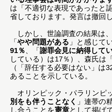
は「不適切な表現であったと
省しております。発言は撤回
しかし、世論調査の結果は
「
やや問題がある
」と感じて
91％
、「
謝罪会見に納得して
している）は17％）、森氏は
（「辞任する必要はない」は3
あることを示している。
オリンピック・パラリンピ
別をも伴うことなく
」連帯の
し合うことを
憲章
として掲げ