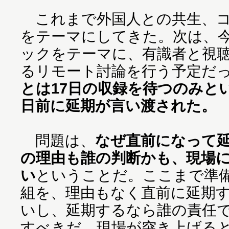
これまで外国人との共生、コ
をテーマにしてきた。次は、
ックをテーマに、有識者と視
るリモート討論を行う予定だ
とは17日の収録を待つのみと
日前に延期が言い渡された。
問題は、
なぜ直前になって
の理由も誰の判断かも、現場
い
ということだ。ここまで準
組を、理由もなく直前に延期
いし、延期するなら誰の責任
すべきだ。現場が突き上げる