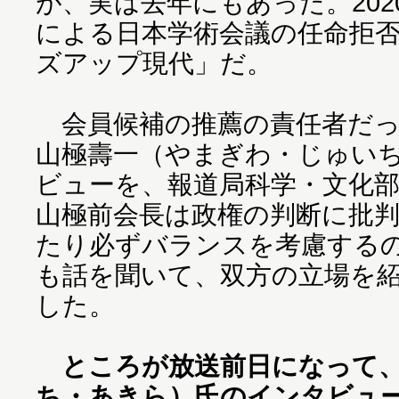
が、実は去年にもあった。2020
による日本学術会議の任命拒
ズアップ現代」だ。
会員候補の推薦の責任者だっ
山極壽一（やまぎわ・じゅい
ビューを、報道局科学・文化
山極前会長は政権の判断に批判
たり必ずバランスを考慮する
も話を聞いて、双方の立場を
した。
ところが放送前日になって
ち・あきら）氏のインタビュ