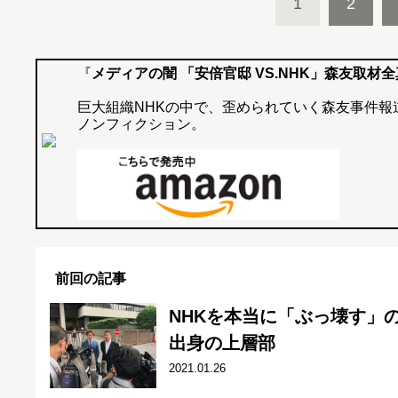
1
2
『
メディアの闇 「安倍官邸 VS.NHK」森友取材
巨大組織NHKの中で、歪められていく森友事件報
ノンフィクション。
前回の記事
NHKを本当に「ぶっ壊す」
出身の上層部
2021.01.26