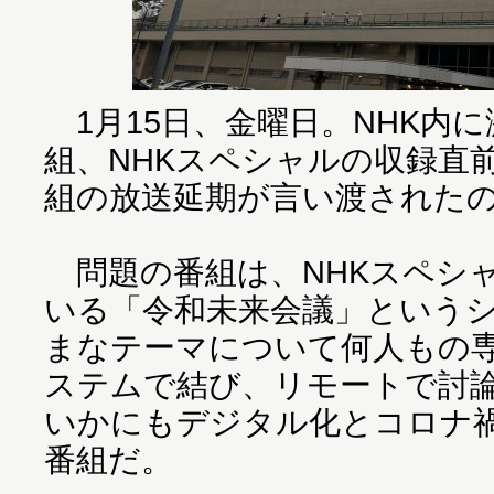
1月15日、金曜日。NHK内
組、NHKスペシャルの収録直
組の放送延期が言い渡された
問題の番組は、NHKスペシ
いる「令和未来会議」という
まなテーマについて何人もの
ステムで結び、リモートで討
いかにもデジタル化とコロナ
番組だ。