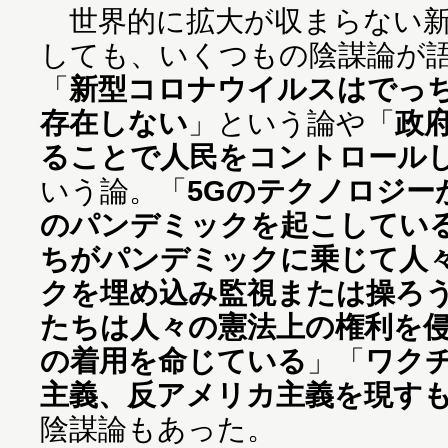
世界的に拡大が収まらない新
しても、いくつもの陰謀論が
「
新型コロナウイルスはでっ
存在しない
」という論や「
政
ることで人民をコントロール
いう論。「
5Gのテクノロジー
のパンデミックを起こしてい
ちがパンデミックに乗じて人
クを埋め込み監視または操ろ
たちは人々の憲法上の権利を
の着用を命じている
」「
ワク
主義、反アメリカ主義を現す
陰謀論もあった。