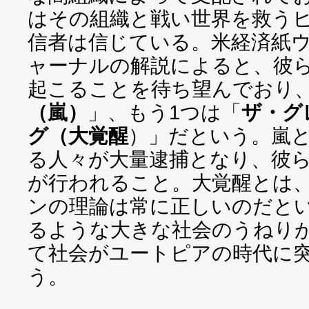
はその組織と戦い世界を救う
信者は信じている。米経済紙
ャーナルの解説によると、彼ら
起こることを待ち望んでおり、
（嵐）
」、もう1つは「
ザ・グ
グ（大覚醒
）」だという。嵐
る人々が大量逮捕となり、彼
が行われること。大覚醒とは
ンの理論は常に正しいのだと
るような大きな社会のうねり
て社会がユートピアの時代に
う。