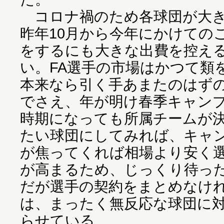
コロナ禍のため各球団が大き
昨年10月から今年にかけての
をするにも大きな出費を控え
い。FA選手の市場はかつて類
本来なら引く手あまたのはず
でさえ、年が明け春季キャン
時期になっても所属チームが
たい球団にしてみれば、キャ
が焦ってくれば相場より安く
が高まるため、じっくり待っ
だが選手の契約をまとめなけ
は、まったく無反応な球団に
らせている。