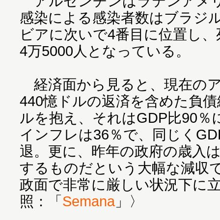
アルゼンチンはラテンアメリ
感染による感染者数はブラジ
ビアに次いで4番目に位置し、
4万5000人となっている。
経済面から見ると、現在のア
440憶ドルの返済を含めた負債総
ルを抱え、それはGDP比90
インフレは36％で、同じくGD
退。更に、昨年の政府の歳入は
するものだという大幅な減収
政面で非常に厳しい状況下に
照：「
Semana
」〉