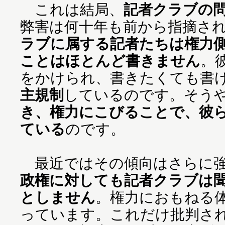
これは結局、
記者クラブの
弊害は何十年も前から指摘さ
ラブに属する記者たちは権力
ことはほとんど書きません
。
をかけられ、書きたくても書
主規制
しているのです。そう
き、権力にこびることで、彼
ている
のです。
最近ではその傾向はさらに強
政権に対しても記者クラブは
としません
。権力におもねる
っています。これだけ批判さ