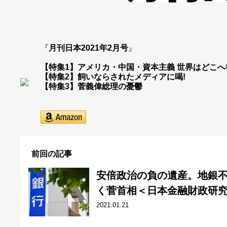
『
月刊日本2021年2月号
』
【特集1】アメリカ・中国・資本主義 世界はどこへ
【特集2】飼いならされたメディアに喝!
【特集3】菅義偉総理の憂鬱
前回の記事
安倍政治の負の遺産。地銀
く菅首相＜日本金融財政研
2021.01.21