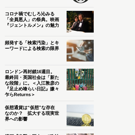
コロナ禍でむしろ沁みる
「全員悪人」の祭典。映画
『ジェントルメン』の魅力
頻発する「検索汚染」とキ
ーワードによる検索の限界
ロンドン再封鎖16週目。
最終回・英国社会は「新た
な段階」に。＜入江敦彦の
『足止め喰らい日記』嫌々
乍らReturns＞
仮想通貨は“仮想”な存在
なのか？ 拡大する現実世
界への影響