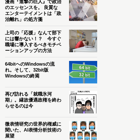
漫画『進撃の巨人』で政治
のエッセンスを。 良質な
エンターテイメントは「政
治離れ」の処方箋
上司の「応援」なんて部下
には響かない！？ 今すぐ
職場に導入するべきモチベ
ーションアップの方法
64bitへのWindowsの流
れ。そして、32bit版
Windowsの終焉
再び訪れる「就職氷河
期」。縁故優遇政権を終わ
らせるのは今
微表情研究の世界的権威に
聞いた、AI表情分析技術の
展望