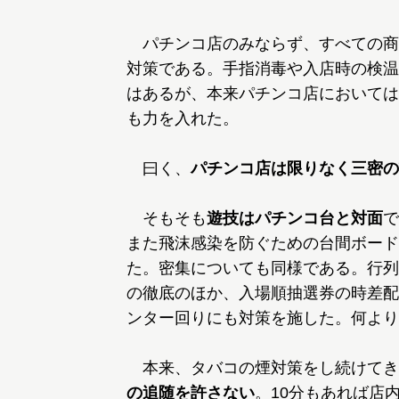
パチンコ店のみならず、すべての商
対策である。手指消毒や入店時の検温
はあるが、本来パチンコ店においては
も力を入れた。
曰く、
パチンコ店は限りなく三密の
そもそも
遊技はパチンコ台と対面
で
また飛沫感染を防ぐための台間ボード
た。密集についても同様である。行列
の徹底のほか、入場順抽選券の時差配
ンター回りにも対策を施した。何より
本来、タバコの煙対策をし続けてき
の追随を許さない
。10分もあれば店