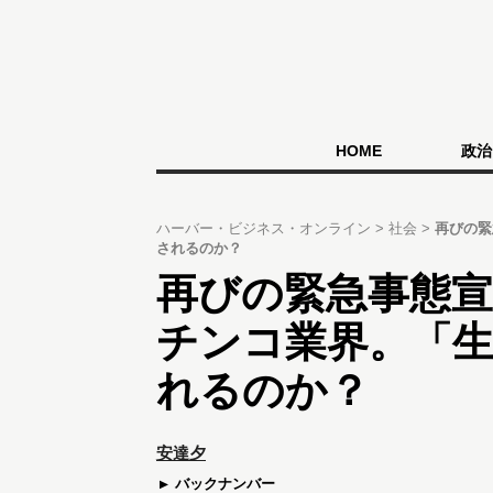
HOME
政治
ハーバー・ビジネス・オンライン
社会
再びの緊
されるのか？
再びの緊急事態
チンコ業界。「
れるのか？
安達夕
バックナンバー